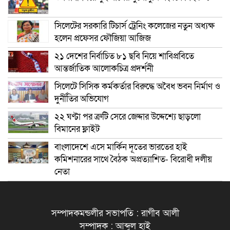
সিলেটের সরকারি টিচার্স ট্রেনিং কলেজের নতুন অধ্যক্ষ
হলেন প্রফেসর ফৌজিয়া আজিজ
২১ দেশের নির্বাচিত ৮১ ছবি নিয়ে শাবিপ্রবিতে
আন্তর্জাতিক আলোকচিত্র প্রদর্শনী
সিলেটে সিসিক কর্মকর্তার বিরুদ্ধে অবৈধ ভবন নির্মাণ ও
দুর্নীতির অভিযোগ
২২ ঘণ্টা পর ত্রুটি সেরে জেদ্দার উদ্দেশ্যে ছাড়লো
বিমানের ফ্লাইট
বাংলাদেশে এসে মার্কিন দূতের ভারতের হাই
কমিশনারের সাথে বৈঠক অপ্রত্যাশিত- বিরোধী দলীয়
নেতা
সম্পাদকমন্ডলীর সভাপতি : রাগীব আলী
সম্পাদক : আব্দুল হাই