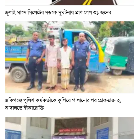
জুলাই মাসে সিলেটের সড়কে দুর্ঘটনায় প্রাণ গেল ৩১ জনের
জকিগঞ্জে পুলিশ কর্মকর্তাকে কুপিয়ে পালানোর পর গ্রেফতার- ২,
আদালতে স্বীকারোক্তি