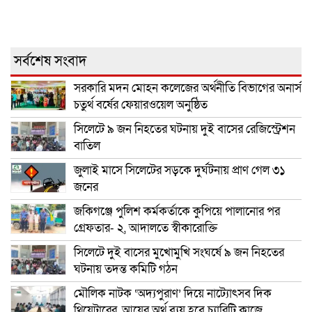
সর্বশেষ সংবাদ
সরকারি মদন মোহন কলেজের অর্থনীতি বিভাগের অনার্স
চতুর্থ বর্ষের ফেয়ারওয়েল অনুষ্ঠিত
সিলেটে ৯ জন নিহতের ঘটনায় দুই বাসের রেজিস্ট্রেশন
বাতিল
জুলাই মাসে সিলেটের সড়কে দুর্ঘটনায় প্রাণ গেল ৩১
জনের
জকিগঞ্জে পুলিশ কর্মকর্তাকে কুপিয়ে পালানোর পর
গ্রেফতার- ২, আদালতে স্বীকারোক্তি
সিলেটে দুই বাসের মুখোমুখি সংঘর্ষে ৯ জন নিহতের
ঘটনায় তদন্ত কমিটি গঠন
মৌলিক নাটক ‘অদ্যপুরাণ’ দিয়ে নাট্যোৎসব দিক
থিয়েটারের, আয়ের অর্থ ব্যয় হবে চ্যারিটি কাজে