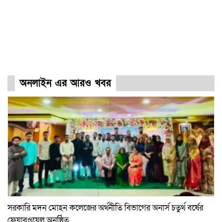
অনলাইন এর আরও খবর
সরকারি মদন মোহন কলেজের অর্থনীতি বিভাগের অনার্স চতুর্থ বর্ষের
ফেয়ারওয়েল অনুষ্ঠিত