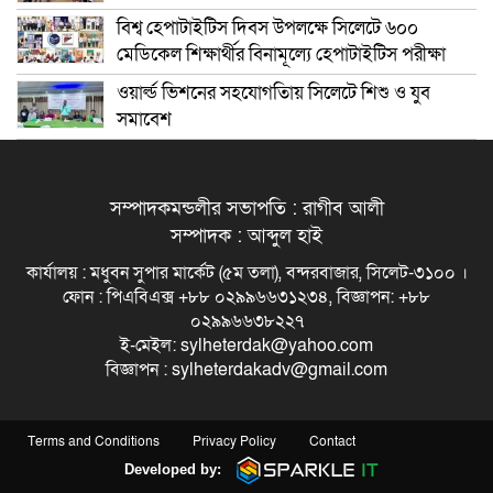
বিশ্ব হেপাটাইটিস দিবস উপলক্ষে সিলেটে ৬০০
মেডিকেল শিক্ষার্থীর বিনামূল্যে হেপাটাইটিস পরীক্ষা
ওয়ার্ল্ড ভিশনের সহযোগতিায় সিলেটে শিশু ও যুব
সমাবেশ
সম্পাদকমন্ডলীর সভাপতি : রাগীব আলী
সম্পাদক : আব্দুল হাই
কার্যালয় : মধুবন সুপার মার্কেট (৫ম তলা), বন্দরবাজার, সিলেট-৩১০০ ।
ফোন : পিএবিএক্স +৮৮ ০২৯৯৬৬৩১২৩৪, বিজ্ঞাপন: +৮৮
০২৯৯৬৬৩৮২২৭
ই-মেইল: sylheterdak@yahoo.com
বিজ্ঞাপন : sylheterdakadv@gmail.com
Terms and Conditions
Privacy Policy
Contact
Developed by: