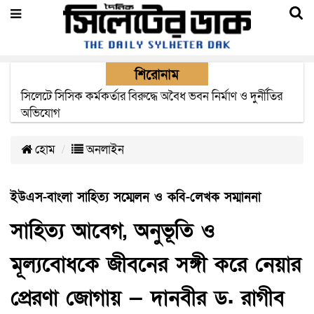
শিরোনাম
২২ ঘণ্টা পর ত্রুটি সেরে জেদ্দার উদ্দেশ্যে ছাড়লো বিমানের ফ্লাইট
হোম
অনলাইন
ইউএস-বাংলা সাহিত্য সম্মেলন ও কবি-লেখক সম্মাননা
সাহিত্য আবেগ, অনুভূতি ও
মূল্যবোধকে জীবনের সঙ্গী করে নেয়ার
প্রেরণা জোগায় — দানবীর ড. রাগীব