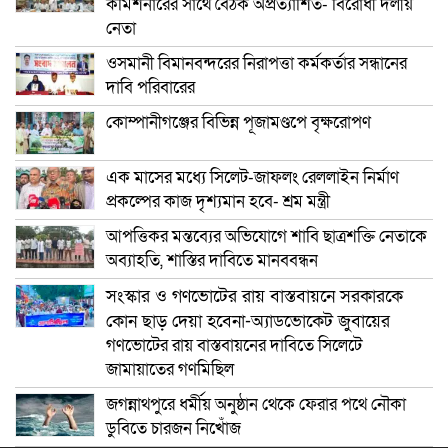
কমিশনারের সাথে বৈঠক অপ্রত্যাশিত- বিরোধী দলীয়
নেতা
ওসমানী বিমানবন্দরের নিরাপত্তা কর্মকর্তার সন্ধানের
দাবি পরিবারের
কোম্পানীগঞ্জের বিভিন্ন পূজামণ্ডপে বৃক্ষরোপণ
এক মাসের মধ্যে সিলেট-জাফলং রেললাইন নির্মাণ
প্রকল্পের কাজ দৃশ্যমান হবে- শ্রম মন্ত্রী
আপত্তিকর মন্তব্যের অভিযোগে শাবি ছাত্রশক্তি নেতাকে
অব্যাহতি, শাস্তির দাবিতে মানববন্ধন
সংস্কার ও গণভোটের রায় বাস্তবায়নে সরকারকে
কোন ছাড় দেয়া হবেনা-অ্যাডভোকেট জুবায়ের
গণভোটের রায় বাস্তবায়নের দাবিতে সিলেটে
জামায়াতের গণমিছিল
জগন্নাথপুরে ধর্মীয় অনুষ্ঠান থেকে ফেরার পথে নৌকা
ডুবিতে চারজন নিখোঁজ