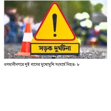
ওসমানীনগরে দুই বাসের মুখোমুখি সংঘর্ষে নিহত- ৮