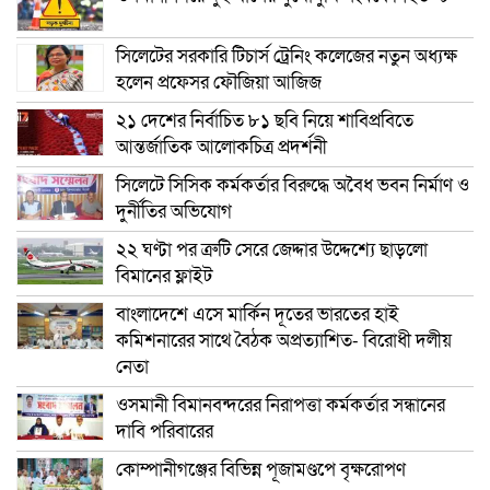
সিলেটের সরকারি টিচার্স ট্রেনিং কলেজের নতুন অধ্যক্ষ
হলেন প্রফেসর ফৌজিয়া আজিজ
২১ দেশের নির্বাচিত ৮১ ছবি নিয়ে শাবিপ্রবিতে
আন্তর্জাতিক আলোকচিত্র প্রদর্শনী
সিলেটে সিসিক কর্মকর্তার বিরুদ্ধে অবৈধ ভবন নির্মাণ ও
দুর্নীতির অভিযোগ
২২ ঘণ্টা পর ত্রুটি সেরে জেদ্দার উদ্দেশ্যে ছাড়লো
বিমানের ফ্লাইট
বাংলাদেশে এসে মার্কিন দূতের ভারতের হাই
কমিশনারের সাথে বৈঠক অপ্রত্যাশিত- বিরোধী দলীয়
নেতা
ওসমানী বিমানবন্দরের নিরাপত্তা কর্মকর্তার সন্ধানের
দাবি পরিবারের
কোম্পানীগঞ্জের বিভিন্ন পূজামণ্ডপে বৃক্ষরোপণ