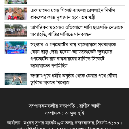
এক মাসের মধ্যে সিলেট-জাফলং রেললাইন নির্মাণ
প্রকল্পের কাজ দৃশ্যমান হবে- শ্রম মন্ত্রী
আপত্তিকর মন্তব্যের অভিযোগে শাবি ছাত্রশক্তি নেতাকে
অব্যাহতি, শাস্তির দাবিতে মানববন্ধন
সংস্কার ও গণভোটের রায় বাস্তবায়নে সরকারকে
কোন ছাড় দেয়া হবেনা-অ্যাডভোকেট জুবায়ের
গণভোটের রায় বাস্তবায়নের দাবিতে সিলেটে
জামায়াতের গণমিছিল
জগন্নাথপুরে ধর্মীয় অনুষ্ঠান থেকে ফেরার পথে নৌকা
ডুবিতে চারজন নিখোঁজ
সম্পাদকমন্ডলীর সভাপতি : রাগীব আলী
সম্পাদক : আব্দুল হাই
কার্যালয় : মধুবন সুপার মার্কেট (৫ম তলা), বন্দরবাজার, সিলেট-৩১০০ ।