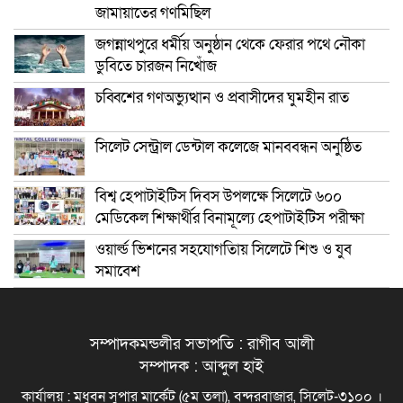
জামায়াতের গণমিছিল
জগন্নাথপুরে ধর্মীয় অনুষ্ঠান থেকে ফেরার পথে নৌকা
ডুবিতে চারজন নিখোঁজ
চব্বিশের গণঅভ্যুত্থান ও প্রবাসীদের ঘুমহীন রাত
সিলেট সেন্ট্রাল ডেন্টাল কলেজে মানববন্ধন অনুষ্ঠিত
বিশ্ব হেপাটাইটিস দিবস উপলক্ষে সিলেটে ৬০০
মেডিকেল শিক্ষার্থীর বিনামূল্যে হেপাটাইটিস পরীক্ষা
ওয়ার্ল্ড ভিশনের সহযোগতিায় সিলেটে শিশু ও যুব
সমাবেশ
সম্পাদকমন্ডলীর সভাপতি : রাগীব আলী
সম্পাদক : আব্দুল হাই
কার্যালয় : মধুবন সুপার মার্কেট (৫ম তলা), বন্দরবাজার, সিলেট-৩১০০ ।