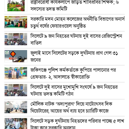
রাষ্ট্রবিরোধী কার্যকলাপে জড়িত শাবিপ্রবির শিক্ষক; ৬
সদস্যের তদন্ত কমিটি
সরকারি মদন মোহন কলেজের অর্থনীতি বিভাগের অনার্স
চতুর্থ বর্ষের ফেয়ারওয়েল অনুষ্ঠিত
সিলেটে ৯ জন নিহতের ঘটনায় দুই বাসের রেজিস্ট্রেশন
বাতিল
জুলাই মাসে সিলেটের সড়কে দুর্ঘটনায় প্রাণ গেল ৩১
জনের
জকিগঞ্জে পুলিশ কর্মকর্তাকে কুপিয়ে পালানোর পর
গ্রেফতার- ২, আদালতে স্বীকারোক্তি
সিলেটে দুই বাসের মুখোমুখি সংঘর্ষে ৯ জন নিহতের
ঘটনায় তদন্ত কমিটি গঠন
মৌলিক নাটক ‘অদ্যপুরাণ’ দিয়ে নাট্যোৎসব দিক
থিয়েটারের, আয়ের অর্থ ব্যয় হবে চ্যারিটি কাজে
সিলেটে সড়ক দুর্ঘটনায় নিহতদের পরিবার পাচ্ছে ৫ লাখ
টাকা করে সরকারি অনুদান