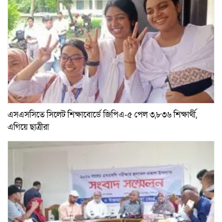
এসএসসিতে সিলেট শিক্ষাবোর্ডে জিপিএ-৫ পেল ৩,৮৩৬ শিক্ষার্থী,
এগিয়ে ছাত্রীরা