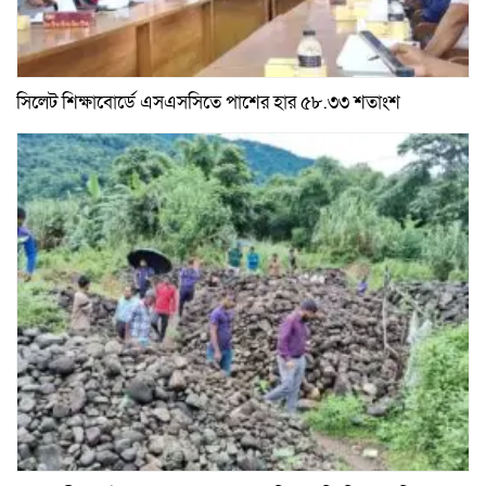
সিলেট শিক্ষাবোর্ডে এসএসসিতে পাশের হার ৫৮.৩৩ শতাংশ