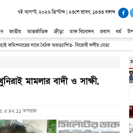
৭ই আগস্ট, ২০২৬ খ্রিস্টাব্দ
|
২৩শে শ্রাবণ, ১৪৩৩ বঙ্গাব্দ
ইন
জাতীয়
আন্তর্জাতিক
ক্রীড়া
ডাক বিনোদন
প্রবাস
ধর্ম
উপ
তার সন্ধানের দাবি পরিবারের
স
খুনিরাই মামলার বাদী ও সাক্ষী,
৫, ৫:৪২:১১ অপরাহ্ন