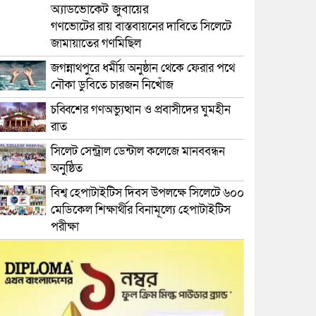
অ্যাডভোকেট জুবায়ের
গণভোটের রায় বাস্তবায়নের দাবিতে সিলেটে
জামায়াতের গণমিছিল
জগন্নাথপুরে ধর্মীয় অনুষ্ঠান থেকে ফেরার পথে
নৌকা ডুবিতে চারজন নিখোঁজ
চব্বিশের গণঅভ্যুত্থান ও প্রবাসীদের ঘুমহীন
রাত
সিলেট সেন্ট্রাল ডেন্টাল কলেজে মানববন্ধন
অনুষ্ঠিত
বিশ্ব হেপাটাইটিস দিবস উপলক্ষে সিলেটে ৬০০
মেডিকেল শিক্ষার্থীর বিনামূল্যে হেপাটাইটিস
পরীক্ষা