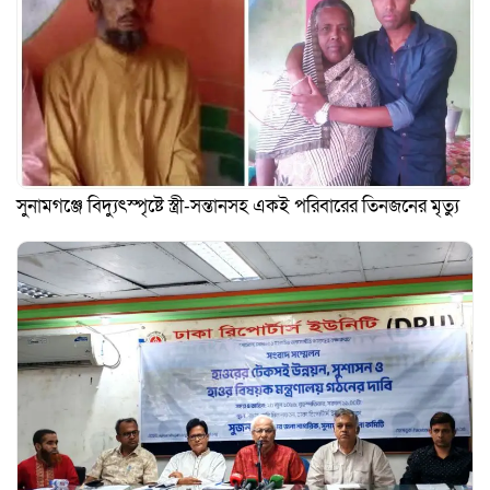
সুনামগঞ্জে বিদ্যুৎস্পৃষ্টে স্ত্রী-সন্তানসহ একই পরিবারের তিনজনের মৃত্যু