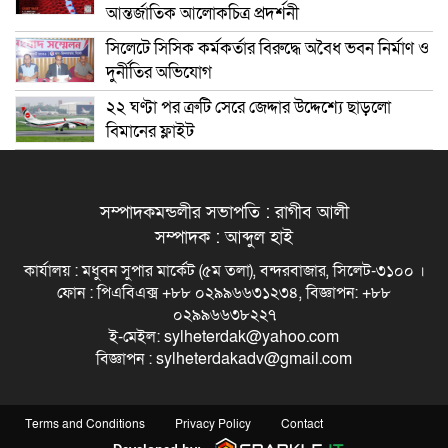
আন্তর্জাতিক আলোকচিত্র প্রদর্শনী
সিলেটে সিসিক কর্মকর্তার বিরুদ্ধে অবৈধ ভবন নির্মাণ ও
দুর্নীতির অভিযোগ
২২ ঘণ্টা পর ত্রুটি সেরে জেদ্দার উদ্দেশ্যে ছাড়লো
বিমানের ফ্লাইট
সম্পাদকমন্ডলীর সভাপতি : রাগীব আলী
সম্পাদক : আব্দুল হাই
কার্যালয় : মধুবন সুপার মার্কেট (৫ম তলা), বন্দরবাজার, সিলেট-৩১০০ ।
ফোন : পিএবিএক্স +৮৮ ০২৯৯৬৬৩১২৩৪, বিজ্ঞাপন: +৮৮
০২৯৯৬৬৩৮২২৭
ই-মেইল: sylheterdak@yahoo.com
বিজ্ঞাপন : sylheterdakadv@gmail.com
Terms and Conditions
Privacy Policy
Contact