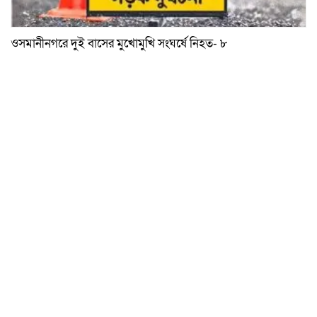
ওসমানীনগরে দুই বাসের মুখোমুখি সংঘর্ষে নিহত- ৮