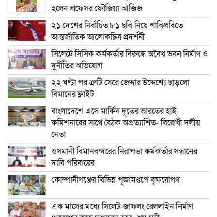
হলেন প্রফেসর ফৌজিয়া আজিজ
২১ দেশের নির্বাচিত ৮১ ছবি নিয়ে শাবিপ্রবিতে
আন্তর্জাতিক আলোকচিত্র প্রদর্শনী
সিলেটে সিসিক কর্মকর্তার বিরুদ্ধে অবৈধ ভবন নির্মাণ ও
দুর্নীতির অভিযোগ
২২ ঘণ্টা পর ত্রুটি সেরে জেদ্দার উদ্দেশ্যে ছাড়লো
বিমানের ফ্লাইট
বাংলাদেশে এসে মার্কিন দূতের ভারতের হাই
কমিশনারের সাথে বৈঠক অপ্রত্যাশিত- বিরোধী দলীয়
নেতা
ওসমানী বিমানবন্দরের নিরাপত্তা কর্মকর্তার সন্ধানের
দাবি পরিবারের
কোম্পানীগঞ্জের বিভিন্ন পূজামণ্ডপে বৃক্ষরোপণ
এক মাসের মধ্যে সিলেট-জাফলং রেললাইন নির্মাণ