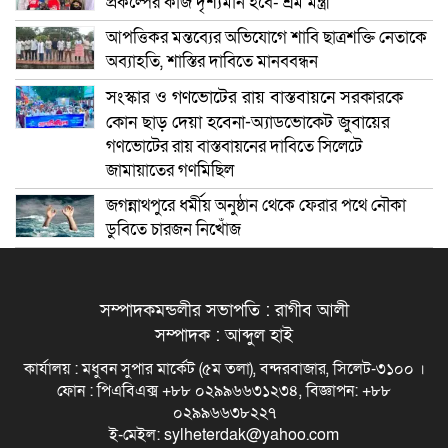
প্রকল্পের কাজ দৃশ্যমান হবে- শ্রম মন্ত্রী
আপত্তিকর মন্তব্যের অভিযোগে শাবি ছাত্রশক্তি নেতাকে
অব্যাহতি, শাস্তির দাবিতে মানববন্ধন
সংস্কার ও গণভোটের রায় বাস্তবায়নে সরকারকে
কোন ছাড় দেয়া হবেনা-অ্যাডভোকেট জুবায়ের
গণভোটের রায় বাস্তবায়নের দাবিতে সিলেটে
জামায়াতের গণমিছিল
জগন্নাথপুরে ধর্মীয় অনুষ্ঠান থেকে ফেরার পথে নৌকা
ডুবিতে চারজন নিখোঁজ
সম্পাদকমন্ডলীর সভাপতি : রাগীব আলী
সম্পাদক : আব্দুল হাই
কার্যালয় : মধুবন সুপার মার্কেট (৫ম তলা), বন্দরবাজার, সিলেট-৩১০০ ।
ফোন : পিএবিএক্স +৮৮ ০২৯৯৬৬৩১২৩৪, বিজ্ঞাপন: +৮৮
০২৯৯৬৬৩৮২২৭
ই-মেইল: sylheterdak@yahoo.com