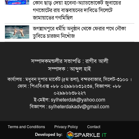
কোন ছাড় দেয়া হবেনা-অ্যাডভোকেট জুবায়ের
গণভোটের রায় বাস্তবায়নের দাবিতে সিলেটে
জামায়াতের গণমিছিল
জগন্নাথপুরে ধর্মীয় অনুষ্ঠান থেকে ফেরার পথে নৌকা
ডুবিতে চারজন নিখোঁজ
সম্পাদকমন্ডলীর সভাপতি : রাগীব আলী
সম্পাদক : আব্দুল হাই
কার্যালয় : মধুবন সুপার মার্কেট (৫ম তলা), বন্দরবাজার, সিলেট-৩১০০ ।
ফোন : পিএবিএক্স +৮৮ ০২৯৯৬৬৩১২৩৪, বিজ্ঞাপন: +৮৮
০২৯৯৬৬৩৮২২৭
ই-মেইল: sylheterdak@yahoo.com
বিজ্ঞাপন : sylheterdakadv@gmail.com
Terms and Conditions
Privacy Policy
Contact
Developed by: