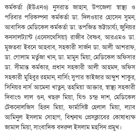
কর্মকর্তা (ইউএনও) নুসরাত জাহান, উপজেলা স্বাস্থ্য ও
পরিবার পরিকল্পনা কর্মকর্তা ডা. দিলওয়ার হোসেন সুমন,
আবাসিক মেডিকেল কর্মকর্তা ডা. তপজিত ভট্টাচার্য্য, জুনিয়র
কনসালট্যান্ট (এনেসথেসিয়া) রাজীব বৈষ্ণব, আরএমও ডা.
মুজতবা ইবনে আহবাব, সহকারী সার্জন ডা. আলী আশরাফ,
ডা. গোলাম মর্তুজা খান, ডা. মামুন মিয়া, মেডিকেল অফিসার
ডা. সীমান্ত কর্মকার, প্রধান সহকারী আলী আহমদ, অফিস
সহকারী মুহিবুর রহমান, নার্সিং সুপার ভাইজার আব্দুশ শাকুর,
সিনিয়র নার্স আমেনা খাতুন, তহমিয়া আক্তার, স্বাস্থ্য সহকারী
দিবাংশু লাল গুন, খছরু মিয়া, যিশু চন্দ্র দাশ, মেডিকেল
টেকনোলজিস হিরন মিয়া, ফার্মাসিষ্ট হেলাল মিয়া, ল্যাব
আমিনুল ইসলাম সোহাগ, বিশ্বনাথ প্রেসক্লাবের কোষাধ্যক্ষ
জামাল মিয়া, সাংবাদিক বদরুল ইসলাম মহসিন প্রমুখ।