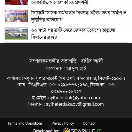
আন্তর্জাতিক আলোকচিত্র প্রদর্শনী
সিলেটে সিসিক কর্মকর্তার বিরুদ্ধে অবৈধ ভবন নির্মাণ ও
দুর্নীতির অভিযোগ
২২ ঘণ্টা পর ত্রুটি সেরে জেদ্দার উদ্দেশ্যে ছাড়লো
বিমানের ফ্লাইট
সম্পাদকমন্ডলীর সভাপতি : রাগীব আলী
সম্পাদক : আব্দুল হাই
কার্যালয় : মধুবন সুপার মার্কেট (৫ম তলা), বন্দরবাজার, সিলেট-৩১০০ ।
ফোন : পিএবিএক্স +৮৮ ০২৯৯৬৬৩১২৩৪, বিজ্ঞাপন: +৮৮
০২৯৯৬৬৩৮২২৭
ই-মেইল: sylheterdak@yahoo.com
বিজ্ঞাপন : sylheterdakadv@gmail.com
Terms and Conditions
Privacy Policy
Contact
Developed by: