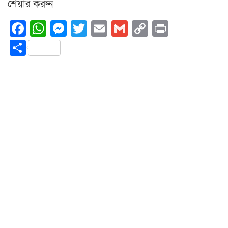
শেয়ার করুন
Facebook
WhatsApp
Messenger
Twitter
Email
Gmail
Copy
Print
Link
Share