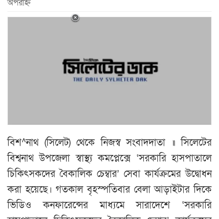
অপরাহ্ন
বিশ^নাথ (সিলেট) থেকে নিজস্ব সংবাদদাতা ॥ সিলেটের
বিশ্বনাথ উপজেলা স্বাস্থ্য কমপ্লেক্সে ‘সরকারি হাসপাতালে
চিকিৎসকদের বৈকালিক চেম্বার’ সেবা কার্যক্রমের উদ্বোধন
করা হয়েছে। গতকাল বৃহস্পতিবার বেলা আড়াইটার দিকে
ভিডিও কনফারেন্সের মাধ্যমে সারাদেশে ‘সরকারি