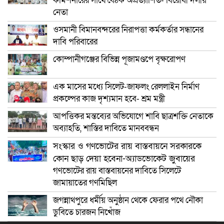
কমিশনারের সাথে বৈঠক অপ্রত্যাশিত- বিরোধী দলীয়
নেতা
ওসমানী বিমানবন্দরের নিরাপত্তা কর্মকর্তার সন্ধানের
দাবি পরিবারের
কোম্পানীগঞ্জের বিভিন্ন পূজামণ্ডপে বৃক্ষরোপণ
এক মাসের মধ্যে সিলেট-জাফলং রেললাইন নির্মাণ
প্রকল্পের কাজ দৃশ্যমান হবে- শ্রম মন্ত্রী
আপত্তিকর মন্তব্যের অভিযোগে শাবি ছাত্রশক্তি নেতাকে
অব্যাহতি, শাস্তির দাবিতে মানববন্ধন
সংস্কার ও গণভোটের রায় বাস্তবায়নে সরকারকে
কোন ছাড় দেয়া হবেনা-অ্যাডভোকেট জুবায়ের
গণভোটের রায় বাস্তবায়নের দাবিতে সিলেটে
জামায়াতের গণমিছিল
জগন্নাথপুরে ধর্মীয় অনুষ্ঠান থেকে ফেরার পথে নৌকা
ডুবিতে চারজন নিখোঁজ