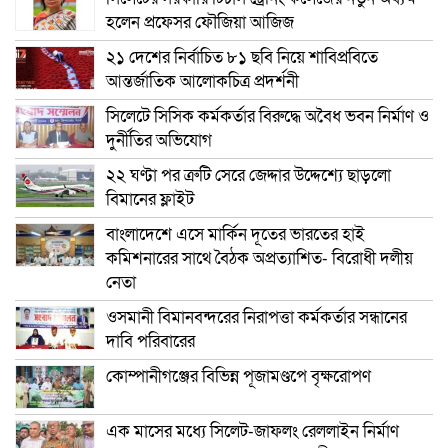
হলেন প্রফেসর ফৌজিয়া আজিজ
২১ দেশের নির্বাচিত ৮১ ছবি নিয়ে শাবিপ্রবিতে
আন্তর্জাতিক আলোকচিত্র প্রদর্শনী
সিলেটে সিসিক কর্মকর্তার বিরুদ্ধে অবৈধ ভবন নির্মাণ ও
দুর্নীতির অভিযোগ
২২ ঘণ্টা পর ত্রুটি সেরে জেদ্দার উদ্দেশ্যে ছাড়লো
বিমানের ফ্লাইট
বাংলাদেশে এসে মার্কিন দূতের ভারতের হাই
কমিশনারের সাথে বৈঠক অপ্রত্যাশিত- বিরোধী দলীয়
নেতা
ওসমানী বিমানবন্দরের নিরাপত্তা কর্মকর্তার সন্ধানের
দাবি পরিবারের
কোম্পানীগঞ্জের বিভিন্ন পূজামণ্ডপে বৃক্ষরোপণ
এক মাসের মধ্যে সিলেট-জাফলং রেললাইন নির্মাণ