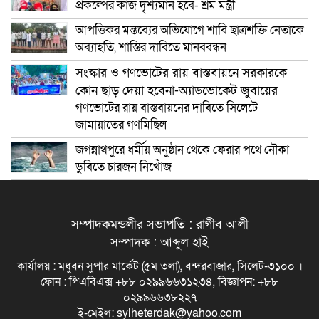
প্রকল্পের কাজ দৃশ্যমান হবে- শ্রম মন্ত্রী
আপত্তিকর মন্তব্যের অভিযোগে শাবি ছাত্রশক্তি নেতাকে
অব্যাহতি, শাস্তির দাবিতে মানববন্ধন
সংস্কার ও গণভোটের রায় বাস্তবায়নে সরকারকে
কোন ছাড় দেয়া হবেনা-অ্যাডভোকেট জুবায়ের
গণভোটের রায় বাস্তবায়নের দাবিতে সিলেটে
জামায়াতের গণমিছিল
জগন্নাথপুরে ধর্মীয় অনুষ্ঠান থেকে ফেরার পথে নৌকা
ডুবিতে চারজন নিখোঁজ
সম্পাদকমন্ডলীর সভাপতি : রাগীব আলী
সম্পাদক : আব্দুল হাই
কার্যালয় : মধুবন সুপার মার্কেট (৫ম তলা), বন্দরবাজার, সিলেট-৩১০০ ।
ফোন : পিএবিএক্স +৮৮ ০২৯৯৬৬৩১২৩৪, বিজ্ঞাপন: +৮৮
০২৯৯৬৬৩৮২২৭
ই-মেইল: sylheterdak@yahoo.com