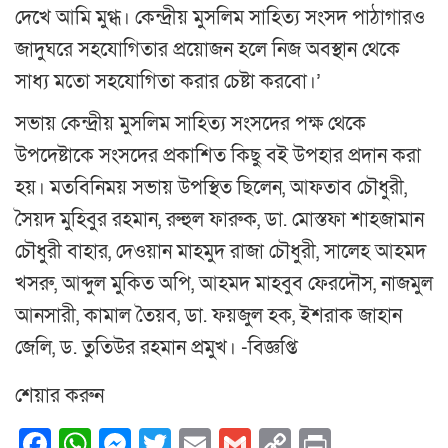
দেখে আমি মুগ্ধ। কেন্দ্রীয় মুসলিম সাহিত্য সংসদ পাঠাগারও
জাদুঘরে সহযোগিতার প্রয়োজন হলে নিজ অবস্থান থেকে
সাধ্য মতো সহযোগিতা করার চেষ্টা করবো।’
সভায় কেন্দ্রীয় মুসলিম সাহিত্য সংসদের পক্ষ থেকে
উপদেষ্টাকে সংসদের প্রকাশিত কিছু বই উপহার প্রদান করা
হয়। মতবিনিময় সভায় উপস্থিত ছিলেন, আফতাব চৌধুরী,
সৈয়দ মুহিবুর রহমান, রুহুল ফারুক, ডা. মোস্তফা শাহজামান
চৌধুরী বাহার, দেওয়ান মাহমুদ রাজা চৌধুরী, সালেহ আহমদ
খসরু, আব্দুল মুকিত অপি, আহমদ মাহবুব ফেরদৌস, নাজমুল
আনসারী, কামাল তৈয়ব, ডা. ফয়জুল হক, ইশরাক জাহান
জেলি, ড. তুতিউর রহমান প্রমুখ। -বিজ্ঞপ্তি
শেয়ার করুন
Facebook
WhatsApp
Messenger
Twitter
Email
Gmail
Copy
Print