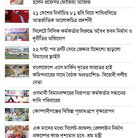
হলেন প্রফেসর ফৌজিয়া আজিজ
২১ দেশের নির্বাচিত ৮১ ছবি নিয়ে শাবিপ্রবিতে
আন্তর্জাতিক আলোকচিত্র প্রদর্শনী
সিলেটে সিসিক কর্মকর্তার বিরুদ্ধে অবৈধ ভবন নির্মাণ ও
দুর্নীতির অভিযোগ
২২ ঘণ্টা পর ত্রুটি সেরে জেদ্দার উদ্দেশ্যে ছাড়লো
বিমানের ফ্লাইট
বাংলাদেশে এসে মার্কিন দূতের ভারতের হাই
কমিশনারের সাথে বৈঠক অপ্রত্যাশিত- বিরোধী দলীয়
নেতা
ওসমানী বিমানবন্দরের নিরাপত্তা কর্মকর্তার সন্ধানের
দাবি পরিবারের
কোম্পানীগঞ্জের বিভিন্ন পূজামণ্ডপে বৃক্ষরোপণ
এক মাসের মধ্যে সিলেট-জাফলং রেললাইন নির্মাণ
প্রকল্পের কাজ দৃশ্যমান হবে- শ্রম মন্ত্রী