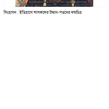
সিংহাসন : ইতিহাসে শাসকদের উত্থান-পতনের খন্ডচিত্র