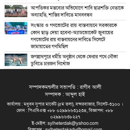
আপত্তিকর মন্তব্যের অভিযোগে শাবি ছাত্রশক্তি নেতাকে
অব্যাহতি, শাস্তির দাবিতে মানববন্ধন
সংস্কার ও গণভোটের রায় বাস্তবায়নে সরকারকে
কোন ছাড় দেয়া হবেনা-অ্যাডভোকেট জুবায়ের
গণভোটের রায় বাস্তবায়নের দাবিতে সিলেটে
জামায়াতের গণমিছিল
জগন্নাথপুরে ধর্মীয় অনুষ্ঠান থেকে ফেরার পথে নৌকা
ডুবিতে চারজন নিখোঁজ
সম্পাদকমন্ডলীর সভাপতি : রাগীব আলী
সম্পাদক : আব্দুল হাই
কার্যালয় : মধুবন সুপার মার্কেট (৫ম তলা), বন্দরবাজার, সিলেট-৩১০০ ।
ফোন : পিএবিএক্স +৮৮ ০২৯৯৬৬৩১২৩৪, বিজ্ঞাপন: +৮৮
০২৯৯৬৬৩৮২২৭
ই-মেইল: sylheterdak@yahoo.com
বিজ্ঞাপন : sylheterdakadv@gmail.com