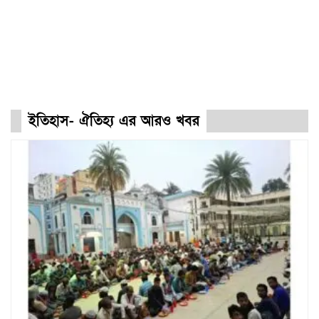
ইতিহাস- ঐতিহ্য এর আরও খবর