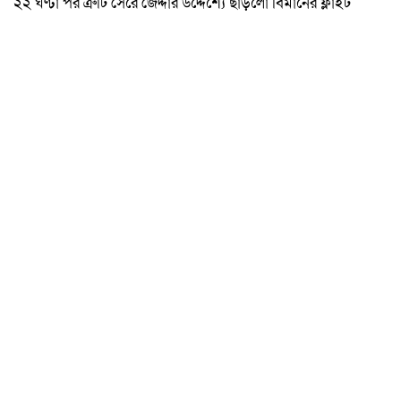
২২ ঘণ্টা পর ত্রুটি সেরে জেদ্দার উদ্দেশ্যে ছাড়লো বিমানের ফ্লাইট