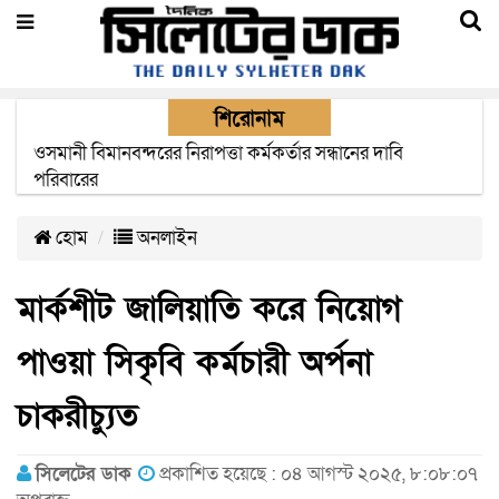
শিরোনাম
এক মাসের মধ্যে সিলেট-জাফলং রেললাইন নির্মাণ প্রকল্পের কাজ
দৃশ্যমান হবে- শ্রম মন্ত্রী
হোম
অনলাইন
মার্কশীট জালিয়াতি করে নিয়োগ
পাওয়া সিকৃবি কর্মচারী অর্পনা
চাকরীচ্যুত
সিলেটের ডাক
প্রকাশিত হয়েছে : ০৪ আগস্ট ২০২৫, ৮:০৮:০৭