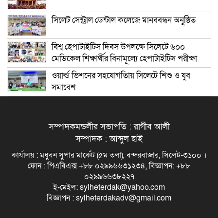
সিলেট সেন্ট্রাল ডেন্টাল কলেজে মানববন্ধন অনুষ্ঠিত
বিশ্ব হেপাটাইটিস দিবস উপলক্ষে সিলেটে ৬০০
মেডিকেল শিক্ষার্থীর বিনামূল্যে হেপাটাইটিস পরীক্ষা
ওয়ার্ল্ড ভিশনের সহযোগতিায় সিলেটে শিশু ও যুব
সমাবেশ
সম্পাদকমন্ডলীর সভাপতি : রাগীব আলী
সম্পাদক : আব্দুল হাই
কার্যালয় : মধুবন সুপার মার্কেট (৫ম তলা), বন্দরবাজার, সিলেট-৩১০০ ।
ফোন : পিএবিএক্স +৮৮ ০২৯৯৬৬৩১২৩৪, বিজ্ঞাপন: +৮৮
০২৯৯৬৬৩৮২২৭
ই-মেইল: sylheterdak@yahoo.com
বিজ্ঞাপন : sylheterdakadv@gmail.com