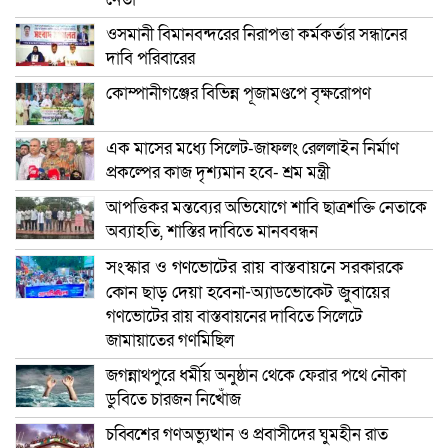
ওসমানী বিমানবন্দরের নিরাপত্তা কর্মকর্তার সন্ধানের
দাবি পরিবারের
কোম্পানীগঞ্জের বিভিন্ন পূজামণ্ডপে বৃক্ষরোপণ
এক মাসের মধ্যে সিলেট-জাফলং রেললাইন নির্মাণ
প্রকল্পের কাজ দৃশ্যমান হবে- শ্রম মন্ত্রী
আপত্তিকর মন্তব্যের অভিযোগে শাবি ছাত্রশক্তি নেতাকে
অব্যাহতি, শাস্তির দাবিতে মানববন্ধন
সংস্কার ও গণভোটের রায় বাস্তবায়নে সরকারকে
কোন ছাড় দেয়া হবেনা-অ্যাডভোকেট জুবায়ের
গণভোটের রায় বাস্তবায়নের দাবিতে সিলেটে
জামায়াতের গণমিছিল
জগন্নাথপুরে ধর্মীয় অনুষ্ঠান থেকে ফেরার পথে নৌকা
ডুবিতে চারজন নিখোঁজ
চব্বিশের গণঅভ্যুত্থান ও প্রবাসীদের ঘুমহীন রাত