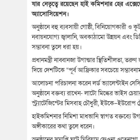
যার নেতৃত্বে রয়েছেন হাই কমিশনার হের এক্সেলে
অ্যাসোসিয়েশন।
অনুষ্ঠানে বহু ব্যবসায়ী গোষ্ঠী, বিনিয়োগকারী ও
নবায়নযোগ্য জ্বালানি, অবকাঠামো উন্নয়ন এব
সম্ভাবনা তুলে ধরা হয়।
প্রধানমন্ত্রী নাব্বানজা উগান্ডার স্থিতিশীলতা, তরুণ
দিয়ে দেশটিকে “পূর্ব আফ্রিকার সবচেয়ে সম্ভাব
আলোচনা পরিচালনা করেন লর্ড ভ্যালেন্টাইন সেসিল,
অনুষ্ঠানে বক্তব্য রাখেন- লাটো মিল্কের ভাইস চেয়া
স্ট্র্যাটেজিস্টের মিসবাহ চৌধুরী, ইউকে–ইউরোপ ট্
হাইকমিশনার নিমিশা মাধভানি স্বাগত বক্তব্যে উগান্
অঙ্গীকারের কথা তুলে ধরেন।
অনুষ্ঠানের সমাপ্তি ঘটে মিরিয়াম ফেওনা ওতেনগো, 