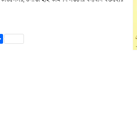
y
int
Share