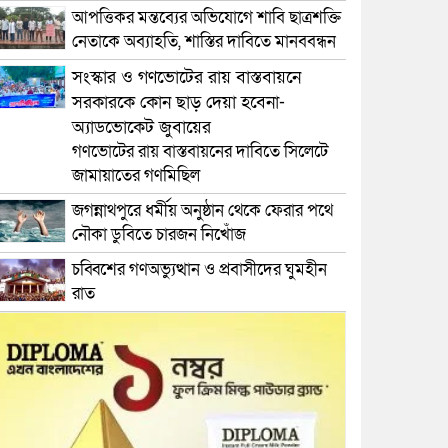
আপত্তিকর মন্তব্যের অভিযোগে শাবি ছাত্রশক্তি
নেতাকে অব্যাহতি, শাস্তির দাবিতে মানববন্ধন
সংস্কার ও গণভোটের রায় বাস্তবায়নে
সরকারকে কোন ছাড় দেয়া হবেনা-
অ্যাডভোকেট জুবায়ের
গণভোটের রায় বাস্তবায়নের দাবিতে সিলেটে
জামায়াতের গণমিছিল
জগন্নাথপুরে ধর্মীয় অনুষ্ঠান থেকে ফেরার পথে
নৌকা ডুবিতে চারজন নিখোঁজ
চব্বিশের গণঅভ্যুত্থান ও প্রবাসীদের ঘুমহীন
রাত