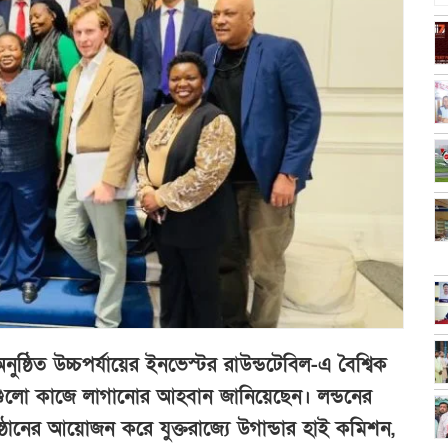
 অনুষ্ঠিত উচ্চপর্যায়ের ইনভেস্টর রাউন্ডটেবিল-এ বৈশ্বিক
োগগুলো কাজে লাগানোর আহবান জানিয়েছেন। লন্ডনের
ানের আয়োজন করে যুক্তরাজ্যে উগান্ডার হাই কমিশন,