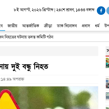
৮ই আগস্ট, ২০২৬ খ্রিস্টাব্দ
|
২৪শে শ্রাবণ, ১৪৩৩ বঙ্গাব্দ
ইন
জাতীয়
আন্তর্জাতিক
ক্রীড়া
ডাক বিনোদন
প্রবাস
ধর্ম
উপ
র পাচ্ছে ৫ লাখ টাকা করে সরকারি অনুদান
স
ায় দুই বন্ধু নিহত
৮:১৪:৪৯ অপরাহ্ন