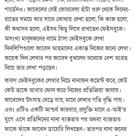
হাঁটা, বাদ পড়েনি রমনা পার্ক, বোটানিক্যাল গার্ডেন, বলদা
গার্ডেনও। জাবেদের সেই ভোরবেলা হাঁটা শুরু থেকে দিনের-
রাতের সময়ে কার সাথে কোথায় দেখা হলো, কি কাজ হলো,
কী কথাসব হলো, এইসব কিছু লিখে রাখতেন ফেইসবুকে।
অসংখ্য মানুষজনের নামে ঠাসা ফেইসবুকে লেখা
দিনলিপিগুলো জাবেদ আহমদের একান্ত নিজের জন্যে লেখা।
কয়েক দিন লেখার পর জাবেদ বুঝলেন অনেকে বেশ আগ্রহ
নিয়ে তার লেখা পড়ছেন।
কারণ ফেইসবুকের লেখার নিচে নানাজন কমেন্ট করে, কেউ
কেউ তাকে আবার ফোন করে নিজের প্রতিক্রিয়া জানায়।
জাবেদের উৎসাহ বেড়ে যায়, মানে লেখার গতি বৃদ্ধি পায়।
এবং এটিও একটি আশ্চর্য কারবার, প্রযুক্তি মানে এ-আই’র
যুগে এসে প্রতিদিনের নানা ব্যস্ততার পর অথবা ব্যস্ততার
ফাকে ফাঁকে জাবেদ ডায়েরি লিখছেন। তারপর নানা জনের