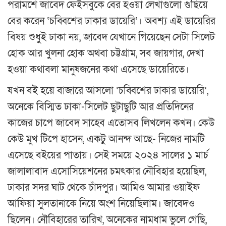
পরামর্শে জাবেদ ফেইসবুকে বের হওয়া লেখাগুলো গুছিয়ে
বের করেন ‘চব্বিশের ঢাকার ডায়েরি’। অবশ্য এই ডায়েরির
বিষয় শুধুই ঢাকা নয়, জাবেদ যেখানে গিয়েছেন সেটা সিলেট
হোক আর খুলনা হোক অথবা চট্টগ্রাম, সব জায়গার, দেখা
হওয়া কথাবলা মানুষজনের কথা এসেছে ডায়েরিতে।
যখন বই হয়ে বাজারে আসলো ‘চব্বিশের ঢাকার ডায়েরি’,
অনেকে বিস্মিত ঢাকা-সিলেট ছুটাছুটি আর প্রতিদিনের
কাজের চাপে জাবেদ সাহেব এতোসব লিখলেন কখন। কেউ
কেউ মুখ টিপে হাসেন, একটু আনন্দ আছে- নিজের নামটি
এসেছে বইয়ের পাতায়। সেই সময়ে ২০২৪ সালের ১ মার্চ
জালালাবাদ এসোসিয়েশনের চমৎকার নৌবিহার হয়েছিল,
ঢাকার সদর ঘাট থেকে চাঁদপুর। আমিও আমার ওয়াইফ
আফিয়া সুলতানাকে নিয়ে অংশ নিয়েছিলাম। জাবেদও
ছিলেন। নৌবিহারের তারিখ, অনেকের নামধাম ভুলে গেছি,