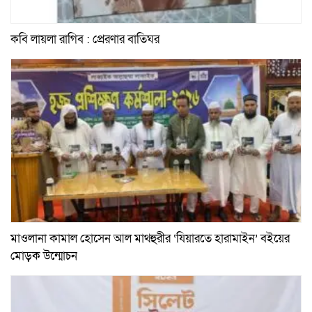
কবি লায়লা রাগিব : প্রেরণার বাতিঘর
মাওলানা কামাল হোসেন আল মাথহুরীর ‘যিয়ারতে হারামাইন’ বইয়ের
মোড়ক উন্মোচন