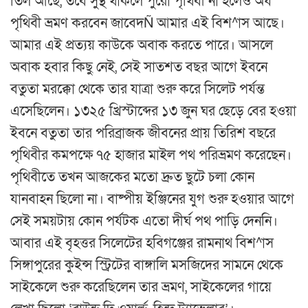
তিল আছে, তবে সুস্থ থাকলে পুরো পৃথিবী না হলেও অর্ধ
পৃথিবী ভ্রমণ করবেন জাবেদÑ আমার এই বিশ^াস আছে।
আমার এই প্রত্যয় কাউকে অবাক করতে পারে। আসলে
অবাক হবার কিছু নেই, সেই সাতশত বছর আগে ইবনে
বতুতা মরক্কো থেকে তার যাত্রা শুরু করে সিলেট পর্যন্ত
এসেছিলেন। ১৩২৫ খ্রিস্টাব্দের ১৩ জুন ঘর ছেড়ে বের হওয়া
ইবনে বতুতা তার পরিব্রাজক জীবনের প্রায় তিরিশ বছরে
পৃথিবীর কমপক্ষে ৭৫ হাজার মাইল পথ পরিভ্রমণ করেছেন।
পৃথিবীতে তখন আজকের মতো দ্রুত ছুটে চলা কোন
যানবাহন ছিলো না। বাষ্পীয় ইঞ্জিনের যুগ শুরু হওয়ার আগে
সেই সময়টায় কোন পর্যটক এতো দীর্ঘ পথ পাড়ি দেননি।
আবার এই বৃহত্তর সিলেটের হবিগঞ্জের রামনাথ বিশ^াস
সিঙ্গাপুরের কুইন্স স্ট্রিটের বাঙ্গালি মসজিদের সামনে থেকে
সাইকেলে শুরু করেছিলেন তার ভ্রমণ, সাইকেলের গায়ে