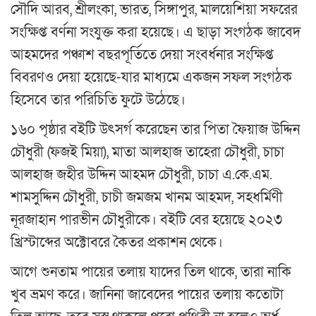
সৌদি আরব, শ্রীলংকা, ভারত, সিঙ্গাপুর, মালয়েশিয়া সফরের
সংক্ষিপ্ত বর্ণনা সংযুক্ত করা হয়েছে। এ ছাড়া সংগঠক জাবেদ
আহমদের পঞ্চাশ বছরপূর্তিতে দেয়া সংবর্ধনার সংক্ষিপ্ত
বিবরণও দেয়া হয়েছে-যার মাধ্যমে একজন সফল সংগঠক
হিসেবে তার পরিচিতি ফুটে উঠেছে।
১৬০ পৃষ্ঠার বইটি উৎসর্গ করেছেন তার পিতা ফৈয়াজ উদ্দিন
চৌধুরী (ফজই মিয়া), মাতা আলহাজ তাহেরা চৌধুরী, চাচা
আলহাজ জহীর উদ্দিন আহমদ চৌধুরী, চাচা এ.কে.এম.
শামসুদ্দিন চৌধুরী, চাচী জমজম খানম আহমদ, সহধর্মিণী
নূরজাহান পারভীন চৌধুরীকে। বইটি বের হয়েছে ২০২৩
খ্রিস্টাব্দের অক্টোবরে কৈতর প্রকাশন থেকে।
আগে শুনতাম পায়ের তলায় যাদের তিল থাকে, তারা নাকি
খুব ভ্রমণ করে। জানিনা জাবেদের পায়ের তলায় কতোটা