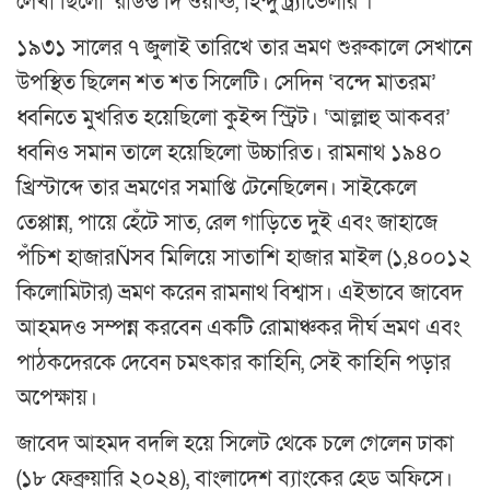
লেখা ছিলো ‘রাউন্ড দি ওয়ার্ল্ড, হিন্দু ট্র্যাভেলার’।
১৯৩১ সালের ৭ জুলাই তারিখে তার ভ্রমণ শুরুকালে সেখানে
উপস্থিত ছিলেন শত শত সিলেটি। সেদিন ‘বন্দে মাতরম’
ধ্বনিতে মুখরিত হয়েছিলো কুইন্স স্ট্রিট। ‘আল্লাহু আকবর’
ধ্বনিও সমান তালে হয়েছিলো উচ্চারিত। রামনাথ ১৯৪০
খ্রিস্টাব্দে তার ভ্রমণের সমাপ্তি টেনেছিলেন। সাইকেলে
তেপ্পান্ন, পায়ে হেঁটে সাত, রেল গাড়িতে দুই এবং জাহাজে
পঁচিশ হাজারÑসব মিলিয়ে সাতাশি হাজার মাইল (১,৪০০১২
কিলোমিটার) ভ্রমণ করেন রামনাথ বিশ্বাস। এইভাবে জাবেদ
আহমদও সম্পন্ন করবেন একটি রোমাঞ্চকর দীর্ঘ ভ্রমণ এবং
পাঠকদেরকে দেবেন চমৎকার কাহিনি, সেই কাহিনি পড়ার
অপেক্ষায়।
জাবেদ আহমদ বদলি হয়ে সিলেট থেকে চলে গেলেন ঢাকা
(১৮ ফেব্রুয়ারি ২০২৪), বাংলাদেশ ব্যাংকের হেড অফিসে।