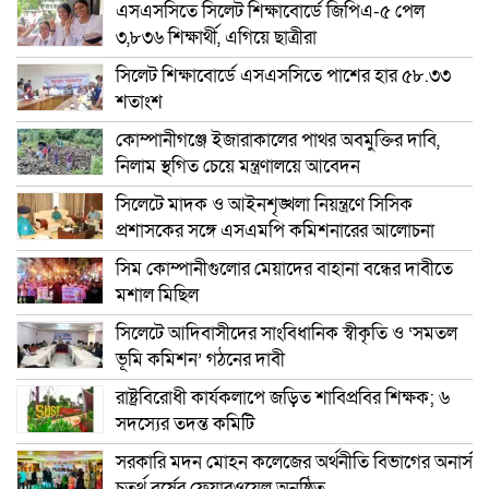
এসএসসিতে সিলেট শিক্ষাবোর্ডে জিপিএ-৫ পেল
৩,৮৩৬ শিক্ষার্থী, এগিয়ে ছাত্রীরা
সিলেট শিক্ষাবোর্ডে এসএসসিতে পাশের হার ৫৮.৩৩
শতাংশ
কোম্পানীগঞ্জে ইজারাকালের পাথর অবমুক্তির দাবি,
নিলাম স্থগিত চেয়ে মন্ত্রণালয়ে আবেদন
সিলেটে মাদক ও আইনশৃঙ্খলা নিয়ন্ত্রণে সিসিক
প্রশাসকের সঙ্গে এসএমপি কমিশনারের আলোচনা
সিম কোম্পানীগুলোর মেয়াদের বাহানা বন্ধের দাবীতে
মশাল মিছিল
সিলেটে আদিবাসীদের সাংবিধানিক স্বীকৃতি ও ‘সমতল
ভূমি কমিশন’ গঠনের দাবী
রাষ্ট্রবিরোধী কার্যকলাপে জড়িত শাবিপ্রবির শিক্ষক; ৬
সদস্যের তদন্ত কমিটি
সরকারি মদন মোহন কলেজের অর্থনীতি বিভাগের অনার্স
চতুর্থ বর্ষের ফেয়ারওয়েল অনুষ্ঠিত