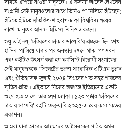
সামনে এগিয়ে যাওয়া মানুষকে। এ কসময় জাবেদ দেখলেন
সংগ্রামী সেই মানুষগুলোর সাথে তিনিও পা মিলিয়ে হাঁটছেন;
হাঁটতে হাঁটতে মতিঝিল-শাহবাগ-ঢাকা বিশ্ববিদ্যালয়ের
লাখো মানুষের আনন্দ মিছিলে তিনিও একজন।
শুধু তাই নয়, ‘চব্বিশের ঢাকার ডায়েরি’র প্রচ্ছদে ছিল শেখ
হাসিনা পালিয়ে যাবার পর জনতার দখলে থাকা গণভবন
এবং বইটিও উৎসর্গ করা হয় ফ্যাসিস্ট বিরোধী সংগ্রামের
সেই মানুষজনকে-‘সিলেটের তরুণ সাংবাদিক এটিএম তুরাব
এবং ঐতিহাসিক জুলাই ২০২৪ বিপ্লবের শত সহস্র শহিদের
স্মৃতির প্রতি’। এইভাবে নিজের অজান্তে ইতিহাসের একটি
অংশ হয়ে গেলো তার লেখাজোকা। ১২০ পৃষ্ঠার ‘চব্বিশের
ঢাকার ডায়েরি’ বইটি ফেব্রুয়ারি ২০২৫-এ বের করে কৈতর
প্রকাশন।
আমরা যারা জাবেদ আহমদের ফেইসবুকের পাঠক অথবা