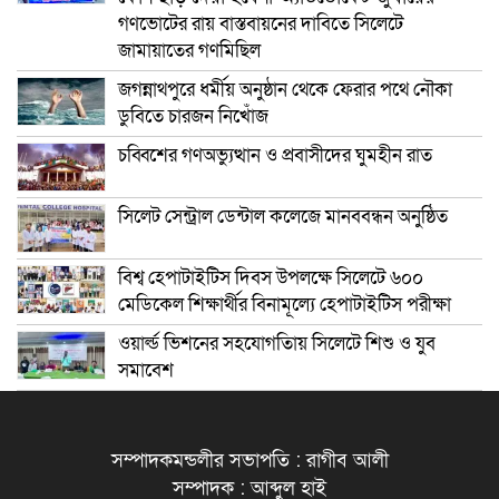
গণভোটের রায় বাস্তবায়নের দাবিতে সিলেটে
জামায়াতের গণমিছিল
জগন্নাথপুরে ধর্মীয় অনুষ্ঠান থেকে ফেরার পথে নৌকা
ডুবিতে চারজন নিখোঁজ
চব্বিশের গণঅভ্যুত্থান ও প্রবাসীদের ঘুমহীন রাত
সিলেট সেন্ট্রাল ডেন্টাল কলেজে মানববন্ধন অনুষ্ঠিত
বিশ্ব হেপাটাইটিস দিবস উপলক্ষে সিলেটে ৬০০
মেডিকেল শিক্ষার্থীর বিনামূল্যে হেপাটাইটিস পরীক্ষা
ওয়ার্ল্ড ভিশনের সহযোগতিায় সিলেটে শিশু ও যুব
সমাবেশ
সম্পাদকমন্ডলীর সভাপতি : রাগীব আলী
সম্পাদক : আব্দুল হাই