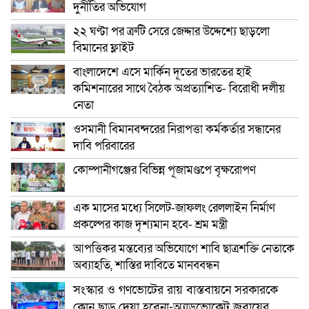
দুর্নীতির অভিযোগ
২২ ঘণ্টা পর ত্রুটি সেরে জেদ্দার উদ্দেশ্যে ছাড়লো
বিমানের ফ্লাইট
বাংলাদেশে এসে মার্কিন দূতের ভারতের হাই
কমিশনারের সাথে বৈঠক অপ্রত্যাশিত- বিরোধী দলীয়
নেতা
ওসমানী বিমানবন্দরের নিরাপত্তা কর্মকর্তার সন্ধানের
দাবি পরিবারের
কোম্পানীগঞ্জের বিভিন্ন পূজামণ্ডপে বৃক্ষরোপণ
এক মাসের মধ্যে সিলেট-জাফলং রেললাইন নির্মাণ
প্রকল্পের কাজ দৃশ্যমান হবে- শ্রম মন্ত্রী
আপত্তিকর মন্তব্যের অভিযোগে শাবি ছাত্রশক্তি নেতাকে
অব্যাহতি, শাস্তির দাবিতে মানববন্ধন
সংস্কার ও গণভোটের রায় বাস্তবায়নে সরকারকে
কোন ছাড় দেয়া হবেনা-অ্যাডভোকেট জুবায়ের