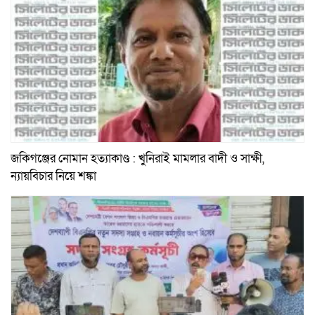
জকিগঞ্জের নোমান হত্যাকাণ্ড : খুনিরাই মামলার বাদী ও সাক্ষী,
ন্যায়বিচার নিয়ে শঙ্কা