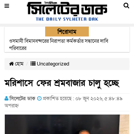
শিরোনাম
এক মাসের মধ্যে সিলেট-জাফলং রেললাইন নির্মাণ প্রকল্পের কাজ
দৃশ্যমান হবে- শ্রম মন্ত্রী
হোম
Uncategorized
মরিশাসে ফের শ্রমবাজার চালু হচ্ছে
সিলেটের ডাক
প্রকাশিত হয়েছে : ০৮ জুন ২০২৬, ৫:৪৮:৪৯
অপরাহ্ন