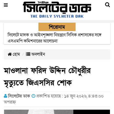
শিরোনাম
সিম কোম্পানীগুলোর মেয়াদের বাহানা বন্ধের দাবীতে মশাল
মিছিল
হোম
অনলাইন
মাওলানা ফরিদ উদ্দিন চৌধুরীর
মৃত্যুতে জিএসসির শোক
সিলেটের ডাক
প্রকাশিত হয়েছে : ১৪ জুন ২০২৬, ৪:৪৩:০০
অপরাহ্ন