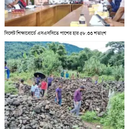
সিলেট শিক্ষাবোর্ডে এসএসসিতে পাশের হার ৫৮.৩৩ শতাংশ