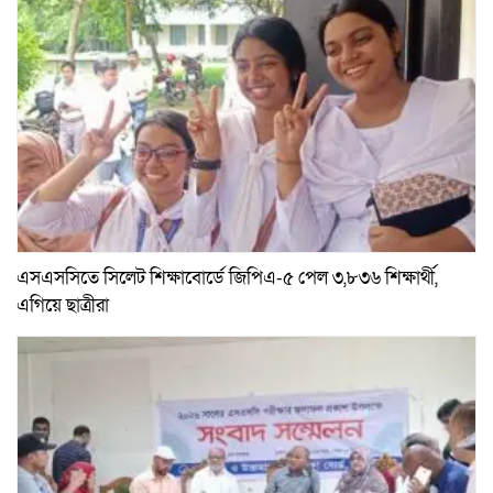
এসএসসিতে সিলেট শিক্ষাবোর্ডে জিপিএ-৫ পেল ৩,৮৩৬ শিক্ষার্থী,
এগিয়ে ছাত্রীরা