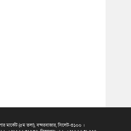
ুপার মার্কেট (৫ম তলা), বন্দরবাজার, সিলেট-৩১০০ ।