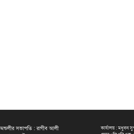
কার্যালয় : মধুবন স
মন্ডলীর সভাপতি : রাগীব আলী