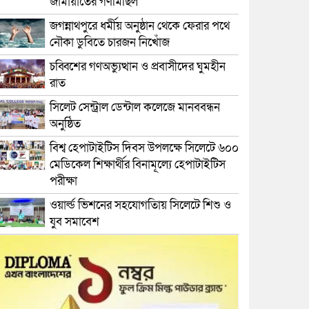
জামায়াতের গণমিছিল
জগন্নাথপুরে ধর্মীয় অনুষ্ঠান থেকে ফেরার পথে
নৌকা ডুবিতে চারজন নিখোঁজ
চব্বিশের গণঅভ্যুত্থান ও প্রবাসীদের ঘুমহীন
রাত
সিলেট সেন্ট্রাল ডেন্টাল কলেজে মানববন্ধন
অনুষ্ঠিত
বিশ্ব হেপাটাইটিস দিবস উপলক্ষে সিলেটে ৬০০
মেডিকেল শিক্ষার্থীর বিনামূল্যে হেপাটাইটিস
পরীক্ষা
ওয়ার্ল্ড ভিশনের সহযোগতিায় সিলেটে শিশু ও
যুব সমাবেশ