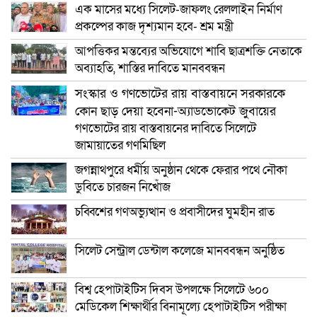
এক মাসের মধ্যে সিলেট-জাফলং রেললাইন নির্মাণ
প্রকল্পের কাজ দৃশ্যমান হবে- শ্রম মন্ত্রী
আপত্তিকর মন্তব্যের অভিযোগে শাবি ছাত্রশক্তি নেতাকে
অব্যাহতি, শাস্তির দাবিতে মানববন্ধন
সংস্কার ও গণভোটের রায় বাস্তবায়নে সরকারকে
কোন ছাড় দেয়া হবেনা-অ্যাডভোকেট জুবায়ের
গণভোটের রায় বাস্তবায়নের দাবিতে সিলেটে
জামায়াতের গণমিছিল
জগন্নাথপুরে ধর্মীয় অনুষ্ঠান থেকে ফেরার পথে নৌকা
ডুবিতে চারজন নিখোঁজ
চব্বিশের গণঅভ্যুত্থান ও প্রবাসীদের ঘুমহীন রাত
সিলেট সেন্ট্রাল ডেন্টাল কলেজে মানববন্ধন অনুষ্ঠিত
বিশ্ব হেপাটাইটিস দিবস উপলক্ষে সিলেটে ৬০০
মেডিকেল শিক্ষার্থীর বিনামূল্যে হেপাটাইটিস পরীক্ষা