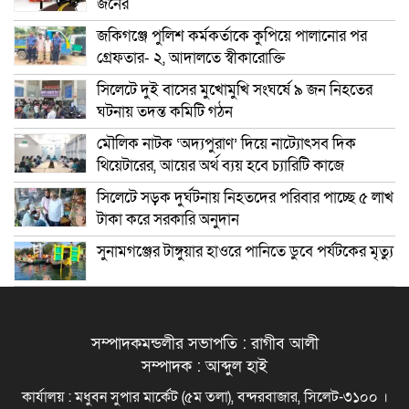
জনের
জকিগঞ্জে পুলিশ কর্মকর্তাকে কুপিয়ে পালানোর পর
গ্রেফতার- ২, আদালতে স্বীকারোক্তি
সিলেটে দুই বাসের মুখোমুখি সংঘর্ষে ৯ জন নিহতের
ঘটনায় তদন্ত কমিটি গঠন
মৌলিক নাটক ‘অদ্যপুরাণ’ দিয়ে নাট্যোৎসব দিক
থিয়েটারের, আয়ের অর্থ ব্যয় হবে চ্যারিটি কাজে
সিলেটে সড়ক দুর্ঘটনায় নিহতদের পরিবার পাচ্ছে ৫ লাখ
টাকা করে সরকারি অনুদান
সুনামগঞ্জের টাঙ্গুয়ার হাওরে পানিতে ডুবে পর্যটকের মৃত্যু
সম্পাদকমন্ডলীর সভাপতি : রাগীব আলী
সম্পাদক : আব্দুল হাই
কার্যালয় : মধুবন সুপার মার্কেট (৫ম তলা), বন্দরবাজার, সিলেট-৩১০০ ।