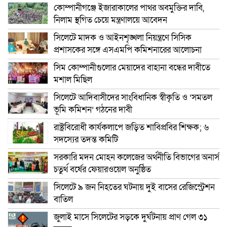
কোম্পানীগঞ্জে ইজারাকালের পাথর অবমুক্তির দাবি,
নিলাম স্থগিত চেয়ে মন্ত্রণালয়ে আবেদন
সিলেটে মাদক ও আইনশৃঙ্খলা নিয়ন্ত্রণে সিসিক
প্রশাসকের সঙ্গে এসএমপি কমিশনারের আলোচনা
সিম কোম্পানীগুলোর মেয়াদের বাহানা বন্ধের দাবীতে
মশাল মিছিল
সিলেটে আদিবাসীদের সাংবিধানিক স্বীকৃতি ও ‘সমতল
ভূমি কমিশন’ গঠনের দাবী
রাষ্ট্রবিরোধী কার্যকলাপে জড়িত শাবিপ্রবির শিক্ষক; ৬
সদস্যের তদন্ত কমিটি
সরকারি মদন মোহন কলেজের অর্থনীতি বিভাগের অনার্স
চতুর্থ বর্ষের ফেয়ারওয়েল অনুষ্ঠিত
সিলেটে ৯ জন নিহতের ঘটনায় দুই বাসের রেজিস্ট্রেশন
বাতিল
জুলাই মাসে সিলেটের সড়কে দুর্ঘটনায় প্রাণ গেল ৩১