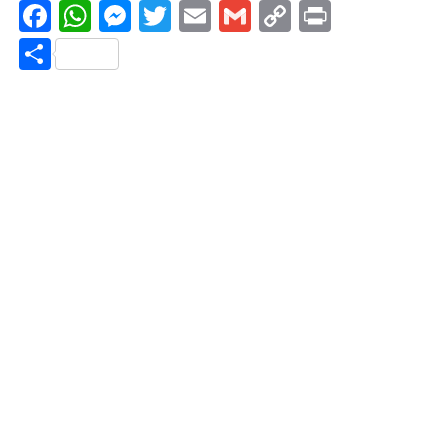
Facebook
WhatsApp
Messenger
Twitter
Email
Gmail
Copy
Print
Link
Share