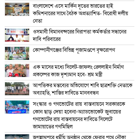
বাংলাদেশে এসে মার্কিন দূতের ভারতের হাই
কমিশনারের সাথে বৈঠক অপ্রত্যাশিত- বিরোধী দলীয়
নেতা
ওসমানী বিমানবন্দরের নিরাপত্তা কর্মকর্তার সন্ধানের
দাবি পরিবারের
কোম্পানীগঞ্জের বিভিন্ন পূজামণ্ডপে বৃক্ষরোপণ
এক মাসের মধ্যে সিলেট-জাফলং রেললাইন নির্মাণ
প্রকল্পের কাজ দৃশ্যমান হবে- শ্রম মন্ত্রী
আপত্তিকর মন্তব্যের অভিযোগে শাবি ছাত্রশক্তি নেতাকে
অব্যাহতি, শাস্তির দাবিতে মানববন্ধন
সংস্কার ও গণভোটের রায় বাস্তবায়নে সরকারকে
কোন ছাড় দেয়া হবেনা-অ্যাডভোকেট জুবায়ের
গণভোটের রায় বাস্তবায়নের দাবিতে সিলেটে
জামায়াতের গণমিছিল
জগন্নাথপুরে ধর্মীয় অনুষ্ঠান থেকে ফেরার পথে নৌকা