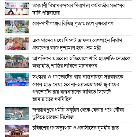
ওসমানী বিমানবন্দরের নিরাপত্তা কর্মকর্তার সন্ধানের
দাবি পরিবারের
কোম্পানীগঞ্জের বিভিন্ন পূজামণ্ডপে বৃক্ষরোপণ
এক মাসের মধ্যে সিলেট-জাফলং রেললাইন নির্মাণ
প্রকল্পের কাজ দৃশ্যমান হবে- শ্রম মন্ত্রী
আপত্তিকর মন্তব্যের অভিযোগে শাবি ছাত্রশক্তি নেতাকে
অব্যাহতি, শাস্তির দাবিতে মানববন্ধন
সংস্কার ও গণভোটের রায় বাস্তবায়নে সরকারকে
কোন ছাড় দেয়া হবেনা-অ্যাডভোকেট জুবায়ের
গণভোটের রায় বাস্তবায়নের দাবিতে সিলেটে
জামায়াতের গণমিছিল
জগন্নাথপুরে ধর্মীয় অনুষ্ঠান থেকে ফেরার পথে নৌকা
ডুবিতে চারজন নিখোঁজ
চব্বিশের গণঅভ্যুত্থান ও প্রবাসীদের ঘুমহীন রাত