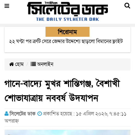
শিরোনাম
বাংলাদেশে এসে মার্কিন দূতের ভারতের হাই কমিশনারের সাথে
বৈঠক অপ্রত্যাশিত- বিরোধী দলীয় নেতা
হোম
অনলাইন
গানে-বাদ্যে মুখর শান্তিগঞ্জ, বৈশাখী
শোভাযাত্রায় নববর্ষ উদযাপন
সিলেটের ডাক
প্রকাশিত হয়েছে : ১৫ এপ্রিল ২০২৬, ৭:৪৫:১১
অপরাহ্ন