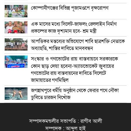
কোম্পানীগঞ্জের বিভিন্ন পূজামণ্ডপে বৃক্ষরোপণ
এক মাসের মধ্যে সিলেট-জাফলং রেললাইন নির্মাণ
প্রকল্পের কাজ দৃশ্যমান হবে- শ্রম মন্ত্রী
আপত্তিকর মন্তব্যের অভিযোগে শাবি ছাত্রশক্তি নেতাকে
অব্যাহতি, শাস্তির দাবিতে মানববন্ধন
সংস্কার ও গণভোটের রায় বাস্তবায়নে সরকারকে
কোন ছাড় দেয়া হবেনা-অ্যাডভোকেট জুবায়ের
গণভোটের রায় বাস্তবায়নের দাবিতে সিলেটে
জামায়াতের গণমিছিল
জগন্নাথপুরে ধর্মীয় অনুষ্ঠান থেকে ফেরার পথে নৌকা
ডুবিতে চারজন নিখোঁজ
সম্পাদকমন্ডলীর সভাপতি : রাগীব আলী
সম্পাদক : আব্দুল হাই