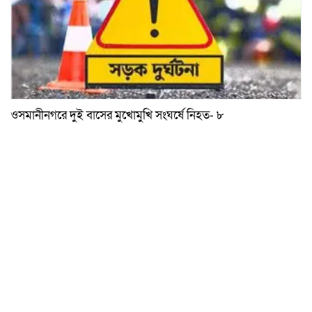
ওসমানীনগরে দুই বাসের মুখোমুখি সংঘর্ষে নিহত- ৮