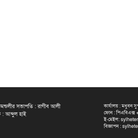
কার্যালয় : মধুবন স
মন্ডলীর সভাপতি : রাগীব আলী
ফোন : পিএবিএক্
 : আব্দুল হাই
ই-মেইল: sylhet
বিজ্ঞাপন : sylh