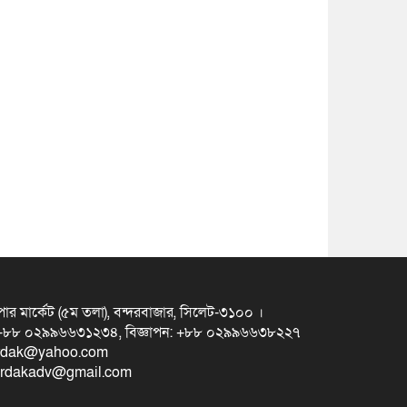
ুপার মার্কেট (৫ম তলা), বন্দরবাজার, সিলেট-৩১০০ ।
স +৮৮ ০২৯৯৬৬৩১২৩৪, বিজ্ঞাপন: +৮৮ ০২৯৯৬৬৩৮২২৭
erdak@yahoo.com
eterdakadv@gmail.com