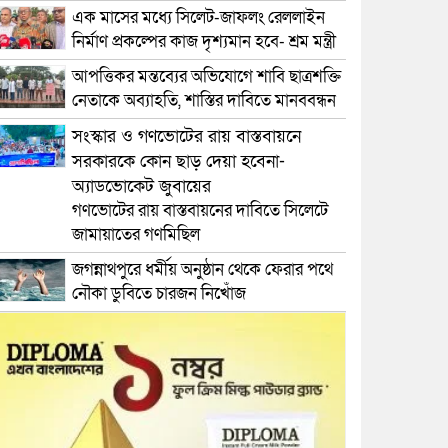
এক মাসের মধ্যে সিলেট-জাফলং রেললাইন
নির্মাণ প্রকল্পের কাজ দৃশ্যমান হবে- শ্রম মন্ত্রী
আপত্তিকর মন্তব্যের অভিযোগে শাবি ছাত্রশক্তি
নেতাকে অব্যাহতি, শাস্তির দাবিতে মানববন্ধন
সংস্কার ও গণভোটের রায় বাস্তবায়নে
সরকারকে কোন ছাড় দেয়া হবেনা-
অ্যাডভোকেট জুবায়ের
গণভোটের রায় বাস্তবায়নের দাবিতে সিলেটে
জামায়াতের গণমিছিল
জগন্নাথপুরে ধর্মীয় অনুষ্ঠান থেকে ফেরার পথে
নৌকা ডুবিতে চারজন নিখোঁজ