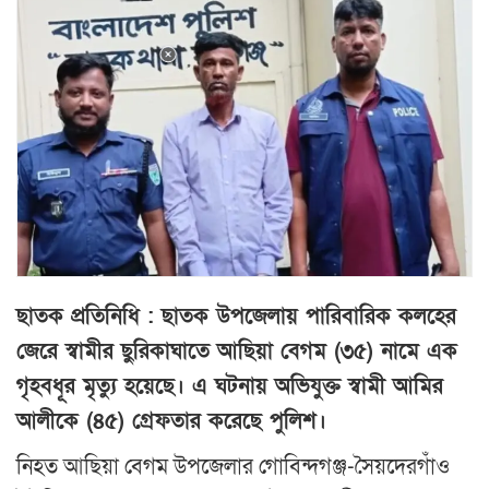
ছাতক প্রতিনিধি : ছাতক উপজেলায় পারিবারিক কলহের
জেরে স্বামীর ছুরিকাঘাতে আছিয়া বেগম (৩৫) নামে এক
গৃহবধূর মৃত্যু হয়েছে। এ ঘটনায় অভিযুক্ত স্বামী আমির
আলীকে (৪৫) গ্রেফতার করেছে পুলিশ।
নিহত আছিয়া বেগম উপজেলার গোবিন্দগঞ্জ-সৈয়দেরগাঁও