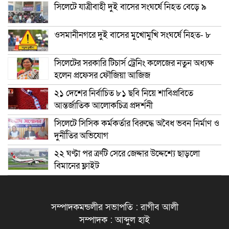
সিলেটে যাত্রীবাহী দুই বাসের সংঘর্ষে নিহত বেড়ে ৯
ওসমানীনগরে দুই বাসের মুখোমুখি সংঘর্ষে নিহত- ৮
সিলেটের সরকারি টিচার্স ট্রেনিং কলেজের নতুন অধ্যক্ষ
হলেন প্রফেসর ফৌজিয়া আজিজ
২১ দেশের নির্বাচিত ৮১ ছবি নিয়ে শাবিপ্রবিতে
আন্তর্জাতিক আলোকচিত্র প্রদর্শনী
সিলেটে সিসিক কর্মকর্তার বিরুদ্ধে অবৈধ ভবন নির্মাণ ও
দুর্নীতির অভিযোগ
২২ ঘণ্টা পর ত্রুটি সেরে জেদ্দার উদ্দেশ্যে ছাড়লো
বিমানের ফ্লাইট
সম্পাদকমন্ডলীর সভাপতি : রাগীব আলী
সম্পাদক : আব্দুল হাই