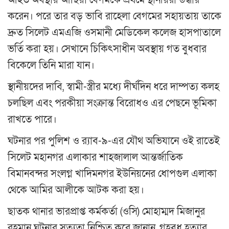
আহত অবস্থায় আছিয়া বেগমকে প্রথমে স্থানীয়রা উদ্ধার
করেন। পরে তার বড় ভাবি রাহেলা বেগমের সহায়তায় তাকে
দ্রুত সিলেট এমএজি ওসমানী মেডিকেল কলেজ হাসপাতালে
ভর্তি করা হয়। সেখানে চিকিৎসাধীন অবস্থায় গত বুধবার
বিকেলে তিনি মারা যান।
স্থানীয়দের দাবি, স্বামী-স্ত্রীর মধ্যে দীর্ঘদিন ধরে দাম্পত্য কলহ
চলছিল এবং পরকীয়া সংক্রান্ত বিরোধও এর পেছনে ভূমিকা
রাখতে পারে।
ঘটনার পর পুলিশ ও র‌্যাব-৯-এর যৌথ অভিযানে ওই রাতেই
সিলেট মহানগর এলাকার শাহজালাল আন্তর্জাতিক
বিমানবন্দর সংলগ্ন খাদিমনগর ইউনিয়নের ধোপগুল এলাকা
থেকে আমির আলীকে আটক করা হয়।
ছাতক থানার ভারপ্রাপ্ত কর্মকর্তা (ওসি) মোহাম্মদ মিজানুর
রহমান ঘটনার সত্যতা নিশ্চিত করে জানান, গৃহবধূ হত্যার