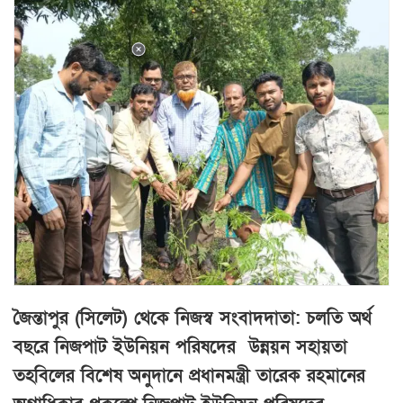
জৈন্তাপুর (সিলেট) থেকে নিজস্ব সংবাদদাতা: চলতি অর্থ
বছরে নিজপাট ইউনিয়ন পরিষদের উন্নয়ন সহায়তা
তহবিলের বিশেষ অনুদানে প্রধানমন্ত্রী তারেক রহমানের