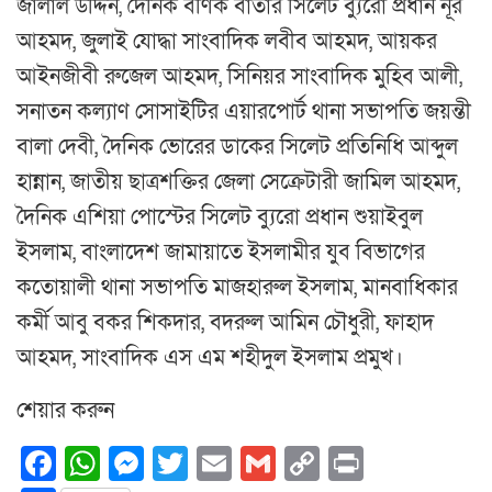
জালাল উদ্দিন, দৈনিক বণিক বার্তার সিলেট ব্যুরো প্রধান নূর
আহমদ, জুলাই যোদ্ধা সাংবাদিক লবীব আহমদ, আয়কর
আইনজীবী রুজেল আহমদ, সিনিয়র সাংবাদিক মুহিব আলী,
সনাতন কল্যাণ সোসাইটির এয়ারপোর্ট থানা সভাপতি জয়ন্তী
বালা দেবী, দৈনিক ভোরের ডাকের সিলেট প্রতিনিধি আব্দুল
হান্নান, জাতীয় ছাত্রশক্তির জেলা সেক্রেটারী জামিল আহমদ,
দৈনিক এশিয়া পোস্টের সিলেট ব্যুরো প্রধান শুয়াইবুল
ইসলাম, বাংলাদেশ জামায়াতে ইসলামীর যুব বিভাগের
কতোয়ালী থানা সভাপতি মাজহারুল ইসলাম, মানবাধিকার
কর্মী আবু বকর শিকদার, বদরুল আমিন চৌধুরী, ফাহাদ
আহমদ, সাংবাদিক এস এম শহীদুল ইসলাম প্রমুখ।
শেয়ার করুন
Facebook
WhatsApp
Messenger
Twitter
Email
Gmail
Copy
Print