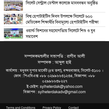
সিলেট সেন্ট্রাল ডেন্টাল কলেজে মানববন্ধন অনুষ্ঠিত
বিশ্ব হেপাটাইটিস দিবস উপলক্ষে সিলেটে ৬০০
মেডিকেল শিক্ষার্থীর বিনামূল্যে হেপাটাইটিস পরীক্ষা
ওয়ার্ল্ড ভিশনের সহযোগতিায় সিলেটে শিশু ও যুব
সমাবেশ
সম্পাদকমন্ডলীর সভাপতি : রাগীব আলী
সম্পাদক : আব্দুল হাই
কার্যালয় : মধুবন সুপার মার্কেট (৫ম তলা), বন্দরবাজার, সিলেট-৩১০০ ।
ফোন : পিএবিএক্স +৮৮ ০২৯৯৬৬৩১২৩৪, বিজ্ঞাপন: +৮৮
০২৯৯৬৬৩৮২২৭
ই-মেইল: sylheterdak@yahoo.com
বিজ্ঞাপন : sylheterdakadv@gmail.com
Terms and Conditions
Privacy Policy
Contact