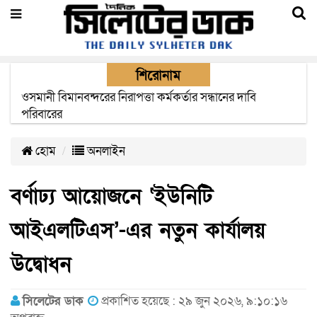
শিরোনাম
এক মাসের মধ্যে সিলেট-জাফলং রেললাইন নির্মাণ প্রকল্পের কাজ
দৃশ্যমান হবে- শ্রম মন্ত্রী
হোম
অনলাইন
বর্ণাঢ্য আয়োজনে ‘ইউনিটি
আইএলটিএস’-এর নতুন কার্যালয়
উদ্বোধন
সিলেটের ডাক
প্রকাশিত হয়েছে : ২৯ জুন ২০২৬, ৯:১০:১৬