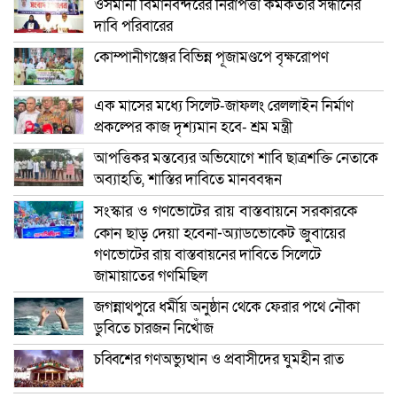
ওসমানী বিমানবন্দরের নিরাপত্তা কর্মকর্তার সন্ধানের
দাবি পরিবারের
কোম্পানীগঞ্জের বিভিন্ন পূজামণ্ডপে বৃক্ষরোপণ
এক মাসের মধ্যে সিলেট-জাফলং রেললাইন নির্মাণ
প্রকল্পের কাজ দৃশ্যমান হবে- শ্রম মন্ত্রী
আপত্তিকর মন্তব্যের অভিযোগে শাবি ছাত্রশক্তি নেতাকে
অব্যাহতি, শাস্তির দাবিতে মানববন্ধন
সংস্কার ও গণভোটের রায় বাস্তবায়নে সরকারকে
কোন ছাড় দেয়া হবেনা-অ্যাডভোকেট জুবায়ের
গণভোটের রায় বাস্তবায়নের দাবিতে সিলেটে
জামায়াতের গণমিছিল
জগন্নাথপুরে ধর্মীয় অনুষ্ঠান থেকে ফেরার পথে নৌকা
ডুবিতে চারজন নিখোঁজ
চব্বিশের গণঅভ্যুত্থান ও প্রবাসীদের ঘুমহীন রাত