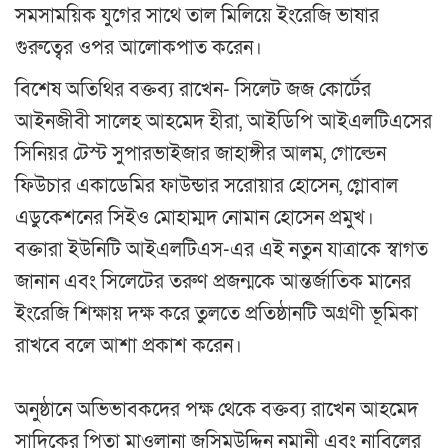
সমসাময়িক যুগের সাথে তাল মিলিয়ে ইংরেজি ভাষার
গুরুত্বের ওপর আলোকপাত করেন।
​বিশেষ অতিথির বক্তব্য রাখেন-​ সিলেট জজ কোর্টের
আইনজীবী সালেহ আহমেদ হীরা, আইডিপি আইএলটিএসের
সিনিয়র টেস্ট সুপারভাইজার জাহাঙ্গীর আলম, গোল্ডেন
ফিউচার একাডেমির ফাউন্ডার সরোয়ার হোসেন, গ্লোবাল
এডুকেশনের সিইও মোহাম্মদ নোমান হোসেন প্রমুখ।
​বক্তারা ইউনিটি আইএলটিএস-এর এই নতুন যাত্রাকে স্বাগত
জানান এবং সিলেটের তরুণ প্রজন্মকে আন্তর্জাতিক মানের
ইংরেজি শিক্ষায় দক্ষ করে তুলতে প্রতিষ্ঠানটি অগ্রণী ভূমিকা
রাখবে বলে আশা প্রকাশ করেন।
অনুষ্ঠানে অভিভাবকদের পক্ষ থেকে বক্তব্য রাখেন আহমেদ
সাদিকের পিতা মাওলানা জসিমউদ্দিন নুমানী এবং নাবিলের