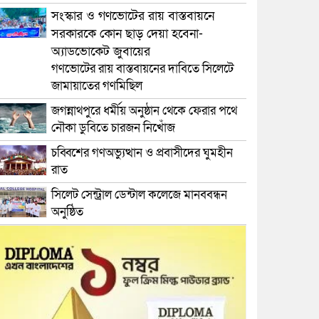
সংস্কার ও গণভোটের রায় বাস্তবায়নে
সরকারকে কোন ছাড় দেয়া হবেনা-
অ্যাডভোকেট জুবায়ের
গণভোটের রায় বাস্তবায়নের দাবিতে সিলেটে
জামায়াতের গণমিছিল
জগন্নাথপুরে ধর্মীয় অনুষ্ঠান থেকে ফেরার পথে
নৌকা ডুবিতে চারজন নিখোঁজ
চব্বিশের গণঅভ্যুত্থান ও প্রবাসীদের ঘুমহীন
রাত
সিলেট সেন্ট্রাল ডেন্টাল কলেজে মানববন্ধন
অনুষ্ঠিত