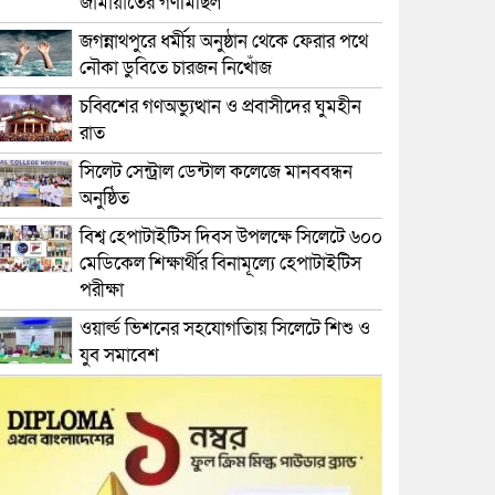
জামায়াতের গণমিছিল
জগন্নাথপুরে ধর্মীয় অনুষ্ঠান থেকে ফেরার পথে
নৌকা ডুবিতে চারজন নিখোঁজ
চব্বিশের গণঅভ্যুত্থান ও প্রবাসীদের ঘুমহীন
রাত
সিলেট সেন্ট্রাল ডেন্টাল কলেজে মানববন্ধন
অনুষ্ঠিত
বিশ্ব হেপাটাইটিস দিবস উপলক্ষে সিলেটে ৬০০
মেডিকেল শিক্ষার্থীর বিনামূল্যে হেপাটাইটিস
পরীক্ষা
ওয়ার্ল্ড ভিশনের সহযোগতিায় সিলেটে শিশু ও
যুব সমাবেশ