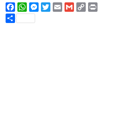
Facebook
WhatsApp
Messenger
Twitter
Email
Gmail
Copy
Print
Link
Share