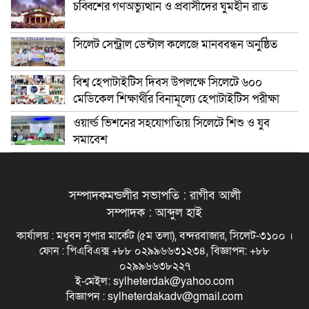
চব্বিশের গণঅভ্যুত্থান ও প্রবাসীদের ঘুমহীন রাত
সিলেট সেন্ট্রাল ডেন্টাল কলেজে মানববন্ধন অনুষ্ঠিত
বিশ্ব হেপাটাইটিস দিবস উপলক্ষে সিলেটে ৬০০
মেডিকেল শিক্ষার্থীর বিনামূল্যে হেপাটাইটিস পরীক্ষা
ওয়ার্ল্ড ভিশনের সহযোগতিায় সিলেটে শিশু ও যুব
সমাবেশ
সম্পাদকমন্ডলীর সভাপতি : রাগীব আলী
সম্পাদক : আব্দুল হাই
কার্যালয় : মধুবন সুপার মার্কেট (৫ম তলা), বন্দরবাজার, সিলেট-৩১০০ ।
ফোন : পিএবিএক্স +৮৮ ০২৯৯৬৬৩১২৩৪, বিজ্ঞাপন: +৮৮
০২৯৯৬৬৩৮২২৭
ই-মেইল: sylheterdak@yahoo.com
বিজ্ঞাপন : sylheterdakadv@gmail.com