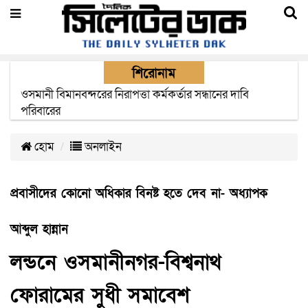
শিরোনাম
এক মাসের মধ্যে সিলেট-জাফলং রেললাইন নির্মাণ প্রকল্পের কাজ
দৃশ্যমান হবে- শ্রম মন্ত্রী
হোম
অনলাইন
প্রবাসীদের কোনো অধিকার বিনষ্ট হতে দেব না- অধ্যাপক
আব্দুল হান্নান
লন্ডনে ওসমানীনগর-বিশ্বনাথ
ফোরামের সুধী সমাবেশ