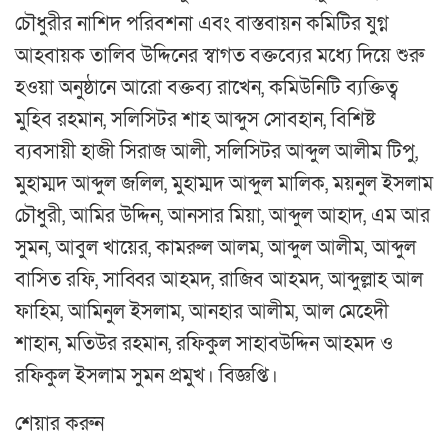
চৌধুরীর নাশিদ পরিবশনা এবং বাস্তবায়ন কমিটির যুগ্ন
আহবায়ক তালিব উদ্দিনের স্বাগত বক্তব্যের মধ্যে দিয়ে শুরু
হওয়া অনুষ্ঠানে আরো বক্তব্য রাখেন, কমিউনিটি ব্যক্তিত্ব
মুহিব রহমান, সলিসিটর শাহ আব্দুস সোবহান, বিশিষ্ট
ব্যবসায়ী হাজী সিরাজ আলী, সলিসিটর আব্দুল আলীম টিপু,
মুহাম্মদ আব্দুল জলিল, মুহাম্মদ আব্দুল মালিক, ময়নুল ইসলাম
চৌধুরী, আমির উদ্দিন, আনসার মিয়া, আব্দুল আহাদ, এম আর
সুমন, আবুল খায়ের, কামরুল আলম, আব্দুল আলীম, আব্দুল
বাসিত রফি, সাব্বির আহমদ, রাজিব আহমদ, আব্দুল্লাহ আল
ফাহিম, আমিনুল ইসলাম, আনহার আলীম, আল মেহেদী
শাহান, মতিউর রহমান, রফিকুল সাহাবউদ্দিন আহমদ ও
রফিকুল ইসলাম সুমন প্রমুখ। বিজ্ঞপ্তি।
শেয়ার করুন