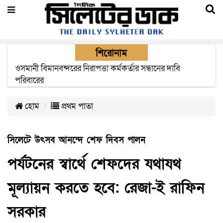
শিরোনাম
এক মাসের মধ্যে সিলেট-জাফলং রেললাইন নির্মাণ প্রকল্পের কাজ
দৃশ্যমান হবে- শ্রম মন্ত্রী
হোম
প্রথম পাতা
সিলেটে উৎসব আনন্দে শেফ দিবস পালন
পর্যটনের স্বার্থে শেফদের যথাযথ
মূল্যায়ন করতে হবে: রেজা-ই রাফিন
সরকার