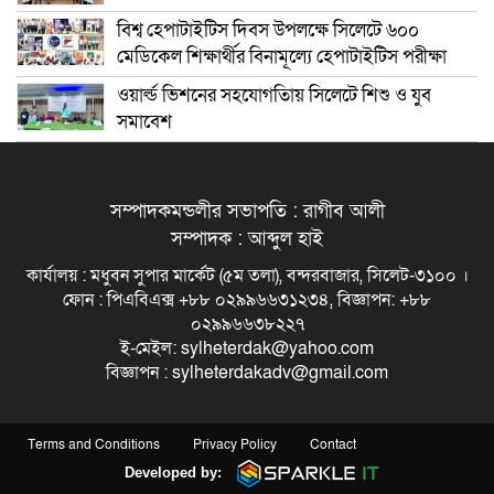
বিশ্ব হেপাটাইটিস দিবস উপলক্ষে সিলেটে ৬০০
মেডিকেল শিক্ষার্থীর বিনামূল্যে হেপাটাইটিস পরীক্ষা
ওয়ার্ল্ড ভিশনের সহযোগতিায় সিলেটে শিশু ও যুব
সমাবেশ
সম্পাদকমন্ডলীর সভাপতি : রাগীব আলী
সম্পাদক : আব্দুল হাই
কার্যালয় : মধুবন সুপার মার্কেট (৫ম তলা), বন্দরবাজার, সিলেট-৩১০০ ।
ফোন : পিএবিএক্স +৮৮ ০২৯৯৬৬৩১২৩৪, বিজ্ঞাপন: +৮৮
০২৯৯৬৬৩৮২২৭
ই-মেইল: sylheterdak@yahoo.com
বিজ্ঞাপন : sylheterdakadv@gmail.com
Terms and Conditions
Privacy Policy
Contact
Developed by: