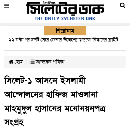
শিরোনাম
বাংলাদেশে এসে মার্কিন দূতের ভারতের হাই কমিশনারের সাথে
বৈঠক অপ্রত্যাশিত- বিরোধী দলীয় নেতা
হোম
আজকের পত্রিকা
সিলেট-১ আসনে ইসলামী
আন্দোলনের হাফিজ মাওলানা
মাহমুদুল হাসানের মনোনয়নপত্র
সংগ্রহ