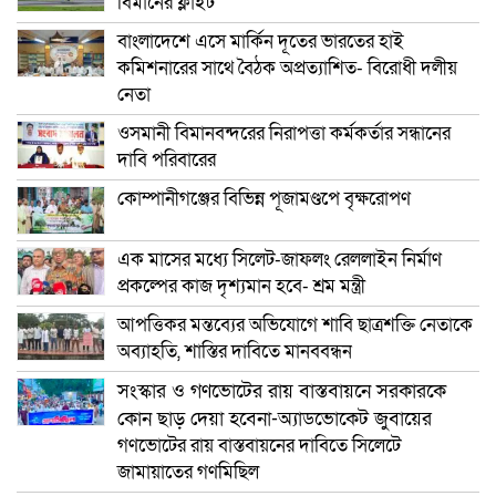
বিমানের ফ্লাইট
বাংলাদেশে এসে মার্কিন দূতের ভারতের হাই
কমিশনারের সাথে বৈঠক অপ্রত্যাশিত- বিরোধী দলীয়
নেতা
ওসমানী বিমানবন্দরের নিরাপত্তা কর্মকর্তার সন্ধানের
দাবি পরিবারের
কোম্পানীগঞ্জের বিভিন্ন পূজামণ্ডপে বৃক্ষরোপণ
এক মাসের মধ্যে সিলেট-জাফলং রেললাইন নির্মাণ
প্রকল্পের কাজ দৃশ্যমান হবে- শ্রম মন্ত্রী
আপত্তিকর মন্তব্যের অভিযোগে শাবি ছাত্রশক্তি নেতাকে
অব্যাহতি, শাস্তির দাবিতে মানববন্ধন
সংস্কার ও গণভোটের রায় বাস্তবায়নে সরকারকে
কোন ছাড় দেয়া হবেনা-অ্যাডভোকেট জুবায়ের
গণভোটের রায় বাস্তবায়নের দাবিতে সিলেটে
জামায়াতের গণমিছিল