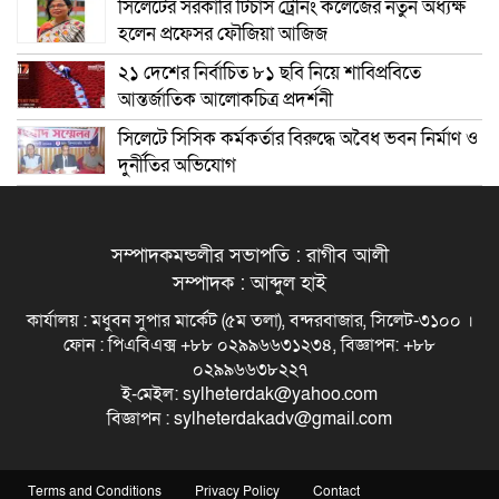
সিলেটের সরকারি টিচার্স ট্রেনিং কলেজের নতুন অধ্যক্ষ
হলেন প্রফেসর ফৌজিয়া আজিজ
২১ দেশের নির্বাচিত ৮১ ছবি নিয়ে শাবিপ্রবিতে
আন্তর্জাতিক আলোকচিত্র প্রদর্শনী
সিলেটে সিসিক কর্মকর্তার বিরুদ্ধে অবৈধ ভবন নির্মাণ ও
দুর্নীতির অভিযোগ
সম্পাদকমন্ডলীর সভাপতি : রাগীব আলী
সম্পাদক : আব্দুল হাই
কার্যালয় : মধুবন সুপার মার্কেট (৫ম তলা), বন্দরবাজার, সিলেট-৩১০০ ।
ফোন : পিএবিএক্স +৮৮ ০২৯৯৬৬৩১২৩৪, বিজ্ঞাপন: +৮৮
০২৯৯৬৬৩৮২২৭
ই-মেইল: sylheterdak@yahoo.com
বিজ্ঞাপন : sylheterdakadv@gmail.com
Terms and Conditions
Privacy Policy
Contact