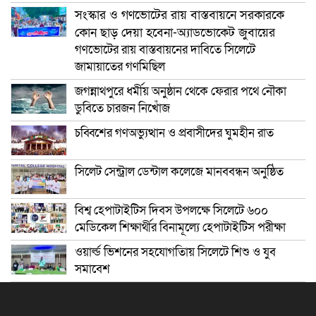
সংস্কার ও গণভোটের রায় বাস্তবায়নে সরকারকে
কোন ছাড় দেয়া হবেনা-অ্যাডভোকেট জুবায়ের
গণভোটের রায় বাস্তবায়নের দাবিতে সিলেটে
জামায়াতের গণমিছিল
জগন্নাথপুরে ধর্মীয় অনুষ্ঠান থেকে ফেরার পথে নৌকা
ডুবিতে চারজন নিখোঁজ
চব্বিশের গণঅভ্যুত্থান ও প্রবাসীদের ঘুমহীন রাত
সিলেট সেন্ট্রাল ডেন্টাল কলেজে মানববন্ধন অনুষ্ঠিত
বিশ্ব হেপাটাইটিস দিবস উপলক্ষে সিলেটে ৬০০
মেডিকেল শিক্ষার্থীর বিনামূল্যে হেপাটাইটিস পরীক্ষা
ওয়ার্ল্ড ভিশনের সহযোগতিায় সিলেটে শিশু ও যুব
সমাবেশ