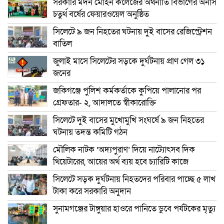
সরকারি মদন মোহন কলেজের অর্থনীতি বিভাগের অনার্স
চতুর্থ বর্ষের ফেয়ারওয়েল অনুষ্ঠিত
সিলেটে ৯ জন নিহতের ঘটনায় দুই বাসের রেজিস্ট্রেশন
বাতিল
জুলাই মাসে সিলেটের সড়কে দুর্ঘটনায় প্রাণ গেল ৩১
জনের
জকিগঞ্জে পুলিশ কর্মকর্তাকে কুপিয়ে পালানোর পর
গ্রেফতার- ২, আদালতে স্বীকারোক্তি
সিলেটে দুই বাসের মুখোমুখি সংঘর্ষে ৯ জন নিহতের
ঘটনায় তদন্ত কমিটি গঠন
মৌলিক নাটক ‘অদ্যপুরাণ’ দিয়ে নাট্যোৎসব দিক
থিয়েটারের, আয়ের অর্থ ব্যয় হবে চ্যারিটি কাজে
সিলেটে সড়ক দুর্ঘটনায় নিহতদের পরিবার পাচ্ছে ৫ লাখ
টাকা করে সরকারি অনুদান
সুনামগঞ্জের টাঙ্গুয়ার হাওরে পানিতে ডুবে পর্যটকের মৃত্যু