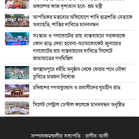
প্রকল্পের কাজ দৃশ্যমান হবে- শ্রম মন্ত্রী
আপত্তিকর মন্তব্যের অভিযোগে শাবি ছাত্রশক্তি নেতাকে
অব্যাহতি, শাস্তির দাবিতে মানববন্ধন
সংস্কার ও গণভোটের রায় বাস্তবায়নে সরকারকে
কোন ছাড় দেয়া হবেনা-অ্যাডভোকেট জুবায়ের
গণভোটের রায় বাস্তবায়নের দাবিতে সিলেটে
জামায়াতের গণমিছিল
জগন্নাথপুরে ধর্মীয় অনুষ্ঠান থেকে ফেরার পথে নৌকা
ডুবিতে চারজন নিখোঁজ
চব্বিশের গণঅভ্যুত্থান ও প্রবাসীদের ঘুমহীন রাত
সিলেট সেন্ট্রাল ডেন্টাল কলেজে মানববন্ধন অনুষ্ঠিত
সম্পাদকমন্ডলীর সভাপতি : রাগীব আলী