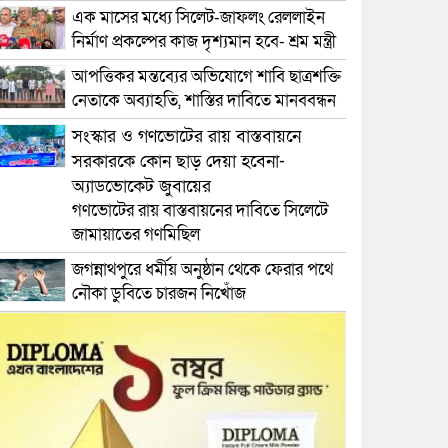
এক মাসের মধ্যে সিলেট-জাফলং রেললাইন
নির্মাণ প্রকল্পের কাজ দৃশ্যমান হবে- শ্রম মন্ত্রী
আপত্তিকর মন্তব্যের অভিযোগে শাবি ছাত্রশক্তি
নেতাকে অব্যাহতি, শাস্তির দাবিতে মানববন্ধন
সংস্কার ও গণভোটের রায় বাস্তবায়নে
সরকারকে কোন ছাড় দেয়া হবেনা-
অ্যাডভোকেট জুবায়ের
গণভোটের রায় বাস্তবায়নের দাবিতে সিলেটে
জামায়াতের গণমিছিল
জগন্নাথপুরে ধর্মীয় অনুষ্ঠান থেকে ফেরার পথে
নৌকা ডুবিতে চারজন নিখোঁজ