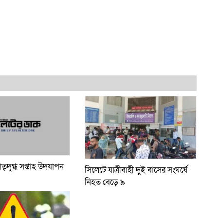
াতৃদুগ্ধ সপ্তাহ উদযাপন
সিলেটে যাত্রীবাহী দুই বাসের সংঘর্ষে
নিহত বেড়ে ৯