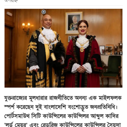
অপরাহ্ন
যুক্তরাজ্যের মূলধারার রাজনীতিতে অনন্য এক মাইলফলক
স্পর্শ করেছেন দুই বাংলাদেশি বংশোদ্ভূত জনপ্রতিনিধি।
পোর্টসমাউথ সিটি কাউন্সিলের কাউন্সিলর আব্দুল কাদির
‘লর্ড মেয়র’ এবং রেডব্রিজ কাউন্সিলের কাউন্সিলর সৈয়দা