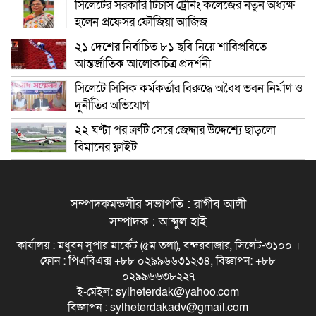
সিলেটের সরকারি টিচার্স ট্রেনিং কলেজের নতুন অধ্যক্ষ
হলেন প্রফেসর ফৌজিয়া আজিজ
২১ দেশের নির্বাচিত ৮১ ছবি নিয়ে শাবিপ্রবিতে
আন্তর্জাতিক আলোকচিত্র প্রদর্শনী
সিলেটে সিসিক কর্মকর্তার বিরুদ্ধে অবৈধ ভবন নির্মাণ ও
দুর্নীতির অভিযোগ
২২ ঘণ্টা পর ত্রুটি সেরে জেদ্দার উদ্দেশ্যে ছাড়লো
বিমানের ফ্লাইট
সম্পাদকমন্ডলীর সভাপতি : রাগীব আলী
সম্পাদক : আব্দুল হাই
কার্যালয় : মধুবন সুপার মার্কেট (৫ম তলা), বন্দরবাজার, সিলেট-৩১০০ ।
ফোন : পিএবিএক্স +৮৮ ০২৯৯৬৬৩১২৩৪, বিজ্ঞাপন: +৮৮
০২৯৯৬৬৩৮২২৭
ই-মেইল: sylheterdak@yahoo.com
বিজ্ঞাপন : sylheterdakadv@gmail.com