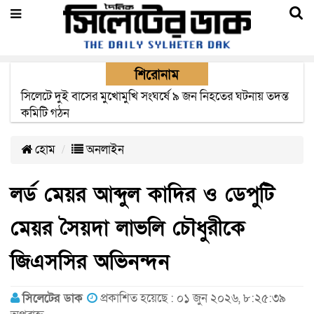
শিরোনাম
সিলেটে সড়ক দুর্ঘটনায় নিহতদের পরিবার পাচ্ছে ৫ লাখ টাকা করে
সরকারি অনুদান
হোম
অনলাইন
লর্ড মেয়র আব্দুল কাদির ও ডেপুটি
মেয়র সৈয়দা লাভলি চৌধুরীকে
জিএসসির অভিনন্দন
সিলেটের ডাক
প্রকাশিত হয়েছে : ০১ জুন ২০২৬, ৮:২৫:৩৯