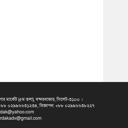
ুপার মার্কেট (৫ম তলা), বন্দরবাজার, সিলেট-৩১০০ ।
স +৮৮ ০২৯৯৬৬৩১২৩৪, বিজ্ঞাপন: +৮৮ ০২৯৯৬৬৩৮২২৭
erdak@yahoo.com
eterdakadv@gmail.com