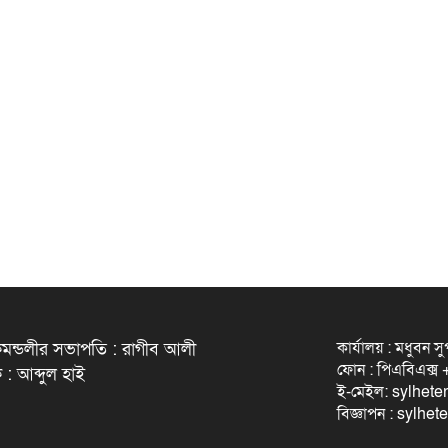
কার্যালয় : মধুবন স
মন্ডলীর সভাপতি : রাগীব আলী
ফোন : পিএবিএক্
 : আব্দুল হাই
ই-মেইল: sylhet
বিজ্ঞাপন : sylh