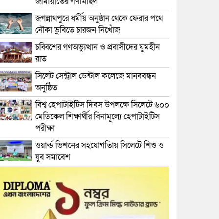
জামায়াতের গণমিছিল
জগন্নাথপুরে ধর্মীয় অনুষ্ঠান থেকে ফেরার পথে
নৌকা ডুবিতে চারজন নিখোঁজ
চব্বিশের গণঅভ্যুত্থান ও প্রবাসীদের ঘুমহীন
রাত
সিলেট সেন্ট্রাল ডেন্টাল কলেজে মানববন্ধন
অনুষ্ঠিত
বিশ্ব হেপাটাইটিস দিবস উপলক্ষে সিলেটে ৬০০
মেডিকেল শিক্ষার্থীর বিনামূল্যে হেপাটাইটিস
পরীক্ষা
ওয়ার্ল্ড ভিশনের সহযোগতিায় সিলেটে শিশু ও
যুব সমাবেশ