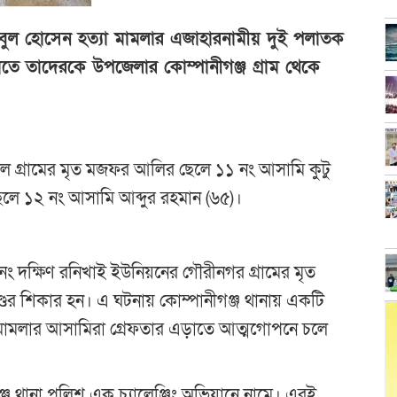
 আবুল হোসেন হত্যা মামলার এজাহারনামীয় দুই পলাতক
তে তাদেরকে উপজেলার কোম্পানীগঞ্জ গ্রাম থেকে
াইল গ্রামের মৃত মজফর আলির ছেলে ১১ নং আসামি কুটু
েলে ১২ নং আসামি আব্দুর রহমান (৬৫)।
৬নং দক্ষিণ রনিখাই ইউনিয়নের গৌরীনগর গ্রামের মৃত
ডের শিকার হন। এ ঘটনায় কোম্পানীগঞ্জ থানায় একটি
 মামলার আসামিরা গ্রেফতার এড়াতে আত্মগোপনে চলে
ানা পুলিশ এক চ্যালেঞ্জিং অভিযানে নামে। এরই