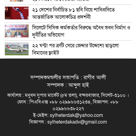
২১ দেশের নির্বাচিত ৮১ ছবি নিয়ে শাবিপ্রবিতে
আন্তর্জাতিক আলোকচিত্র প্রদর্শনী
সিলেটে সিসিক কর্মকর্তার বিরুদ্ধে অবৈধ ভবন নির্মাণ ও
দুর্নীতির অভিযোগ
২২ ঘণ্টা পর ত্রুটি সেরে জেদ্দার উদ্দেশ্যে ছাড়লো
বিমানের ফ্লাইট
সম্পাদকমন্ডলীর সভাপতি : রাগীব আলী
সম্পাদক : আব্দুল হাই
কার্যালয় : মধুবন সুপার মার্কেট (৫ম তলা), বন্দরবাজার, সিলেট-৩১০০ ।
ফোন : পিএবিএক্স +৮৮ ০২৯৯৬৬৩১২৩৪, বিজ্ঞাপন: +৮৮
০২৯৯৬৬৩৮২২৭
ই-মেইল: sylheterdak@yahoo.com
বিজ্ঞাপন : sylheterdakadv@gmail.com