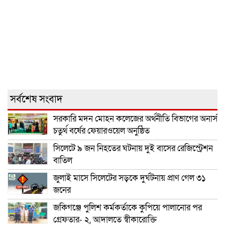
সর্বশেষ সংবাদ
সরকারি মদন মোহন কলেজের অর্থনীতি বিভাগের অনার্স
চতুর্থ বর্ষের ফেয়ারওয়েল অনুষ্ঠিত
সিলেটে ৯ জন নিহতের ঘটনায় দুই বাসের রেজিস্ট্রেশন
বাতিল
জুলাই মাসে সিলেটের সড়কে দুর্ঘটনায় প্রাণ গেল ৩১
জনের
জকিগঞ্জে পুলিশ কর্মকর্তাকে কুপিয়ে পালানোর পর
গ্রেফতার- ২, আদালতে স্বীকারোক্তি