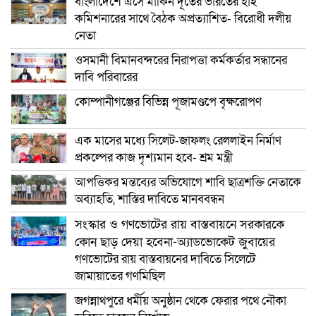
বাংলাদেশে এসে মার্কিন দূতের ভারতের হাই
কমিশনারের সাথে বৈঠক অপ্রত্যাশিত- বিরোধী দলীয়
নেতা
ওসমানী বিমানবন্দরের নিরাপত্তা কর্মকর্তার সন্ধানের
দাবি পরিবারের
কোম্পানীগঞ্জের বিভিন্ন পূজামণ্ডপে বৃক্ষরোপণ
এক মাসের মধ্যে সিলেট-জাফলং রেললাইন নির্মাণ
প্রকল্পের কাজ দৃশ্যমান হবে- শ্রম মন্ত্রী
আপত্তিকর মন্তব্যের অভিযোগে শাবি ছাত্রশক্তি নেতাকে
অব্যাহতি, শাস্তির দাবিতে মানববন্ধন
সংস্কার ও গণভোটের রায় বাস্তবায়নে সরকারকে
কোন ছাড় দেয়া হবেনা-অ্যাডভোকেট জুবায়ের
গণভোটের রায় বাস্তবায়নের দাবিতে সিলেটে
জামায়াতের গণমিছিল
জগন্নাথপুরে ধর্মীয় অনুষ্ঠান থেকে ফেরার পথে নৌকা