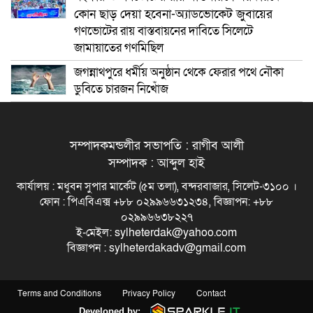
কোন ছাড় দেয়া হবেনা-অ্যাডভোকেট জুবায়ের
গণভোটের রায় বাস্তবায়নের দাবিতে সিলেটে
জামায়াতের গণমিছিল
জগন্নাথপুরে ধর্মীয় অনুষ্ঠান থেকে ফেরার পথে নৌকা
ডুবিতে চারজন নিখোঁজ
সম্পাদকমন্ডলীর সভাপতি : রাগীব আলী
সম্পাদক : আব্দুল হাই
কার্যালয় : মধুবন সুপার মার্কেট (৫ম তলা), বন্দরবাজার, সিলেট-৩১০০ ।
ফোন : পিএবিএক্স +৮৮ ০২৯৯৬৬৩১২৩৪, বিজ্ঞাপন: +৮৮
০২৯৯৬৬৩৮২২৭
ই-মেইল: sylheterdak@yahoo.com
বিজ্ঞাপন : sylheterdakadv@gmail.com
Terms and Conditions
Privacy Policy
Contact
Developed by: