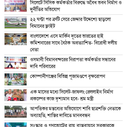
সিলেটে সিসিক কর্মকর্তার বিরুদ্ধে অবৈধ ভবন নির্মাণ ও
দুর্নীতির অভিযোগ
২২ ঘণ্টা পর ত্রুটি সেরে জেদ্দার উদ্দেশ্যে ছাড়লো
বিমানের ফ্লাইট
বাংলাদেশে এসে মার্কিন দূতের ভারতের হাই
কমিশনারের সাথে বৈঠক অপ্রত্যাশিত- বিরোধী দলীয়
নেতা
ওসমানী বিমানবন্দরের নিরাপত্তা কর্মকর্তার সন্ধানের
দাবি পরিবারের
কোম্পানীগঞ্জের বিভিন্ন পূজামণ্ডপে বৃক্ষরোপণ
এক মাসের মধ্যে সিলেট-জাফলং রেললাইন নির্মাণ
প্রকল্পের কাজ দৃশ্যমান হবে- শ্রম মন্ত্রী
আপত্তিকর মন্তব্যের অভিযোগে শাবি ছাত্রশক্তি নেতাকে
অব্যাহতি, শাস্তির দাবিতে মানববন্ধন
সংস্কার ও গণভোটের রায় বাস্তবায়নে সরকারকে