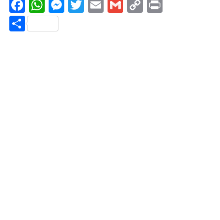
Facebook
WhatsApp
Messenger
Twitter
Email
Gmail
Copy
Print
Link
Share