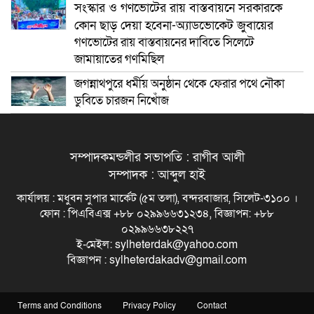
সংস্কার ও গণভোটের রায় বাস্তবায়নে সরকারকে
কোন ছাড় দেয়া হবেনা-অ্যাডভোকেট জুবায়ের
গণভোটের রায় বাস্তবায়নের দাবিতে সিলেটে
জামায়াতের গণমিছিল
জগন্নাথপুরে ধর্মীয় অনুষ্ঠান থেকে ফেরার পথে নৌকা
ডুবিতে চারজন নিখোঁজ
সম্পাদকমন্ডলীর সভাপতি : রাগীব আলী
সম্পাদক : আব্দুল হাই
কার্যালয় : মধুবন সুপার মার্কেট (৫ম তলা), বন্দরবাজার, সিলেট-৩১০০ ।
ফোন : পিএবিএক্স +৮৮ ০২৯৯৬৬৩১২৩৪, বিজ্ঞাপন: +৮৮
০২৯৯৬৬৩৮২২৭
ই-মেইল: sylheterdak@yahoo.com
বিজ্ঞাপন : sylheterdakadv@gmail.com
Terms and Conditions
Privacy Policy
Contact