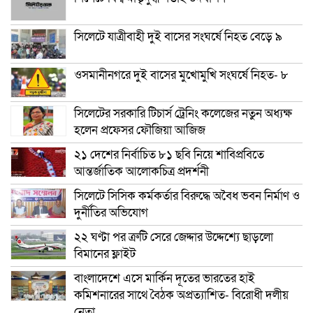
সিলেটে যাত্রীবাহী দুই বাসের সংঘর্ষে নিহত বেড়ে ৯
ওসমানীনগরে দুই বাসের মুখোমুখি সংঘর্ষে নিহত- ৮
সিলেটের সরকারি টিচার্স ট্রেনিং কলেজের নতুন অধ্যক্ষ
হলেন প্রফেসর ফৌজিয়া আজিজ
২১ দেশের নির্বাচিত ৮১ ছবি নিয়ে শাবিপ্রবিতে
আন্তর্জাতিক আলোকচিত্র প্রদর্শনী
সিলেটে সিসিক কর্মকর্তার বিরুদ্ধে অবৈধ ভবন নির্মাণ ও
দুর্নীতির অভিযোগ
২২ ঘণ্টা পর ত্রুটি সেরে জেদ্দার উদ্দেশ্যে ছাড়লো
বিমানের ফ্লাইট
বাংলাদেশে এসে মার্কিন দূতের ভারতের হাই
কমিশনারের সাথে বৈঠক অপ্রত্যাশিত- বিরোধী দলীয়
নেতা