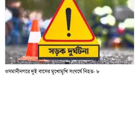
ওসমানীনগরে দুই বাসের মুখোমুখি সংঘর্ষে নিহত- ৮